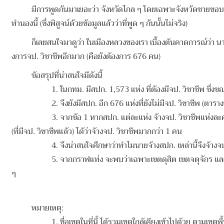
มีการพูดกันมาเยอะว่า จังหวัดไกล ๆ โดยเฉพาะจังหวัดชายขอบติดประเ
ทำนองนี้ (ซึ่งพิสูจน์ด้วยข้อมูลแล้วว่าที่พูด ๆ กันนั้นไม่จริง)
ก็เลยสนใจมาดูว่า ในเมืองหลวงของเรา เบื้องต้นคาดการณ์ว่า น
งการจป. วิชาชีพอีกมาก (คือยังต้องการ 676 คน)
ข้อสรุปที่น่าสนใจมีดังนี้
1. ในกทม. มีสปก. 1,573 แห่ง ที่ต้องมีจป. วิชาชีพ ซึ่งข
2. จึงยังมีสปก. อีก 676 แห่งที่ยังไม่มีจป. วิชาชีพ (ตา
3. จากข้อ 1 หากสปก. แต่ละแห่ง จ้างจป. วิชาชีพแห่งล
(ที่มีจป. วิชาชีพแล้ว) ได้ว่าจ้างจป. วิชาชีพมากกว่า 1 คน
4. จึงน่าสนใจศึกษาว่าทำไมนายจ้างสปก. เหล่านี้จึงจ้าง
5. จากกราฟแท่ง จะพบว่าเฉพาะเขตดุสิต เขตจตุจักร แล
ๆ
หมายเหตุ:
1. ชื่อเขตในที่นี้ ได้รวมเขตใกล้เคียงเข้าไปด้วย ตามเข