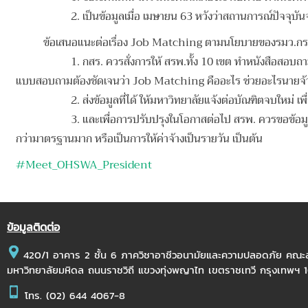
2. เป็นข้อมูลเมื่อ เมษายน 63 หวังว่าสถานการณ์ปัจจุบันจ
ข้อเสนอแนะต่อเรื่อง Job Matching ตามนโยบายของรมว.กระทร
1. กสร. ควรสั่งการให้ สรพ.ทั้ง 10 เขต ทำหนังสือสอ
แบบสอบถามต้องชัดเจนว่า Job Matching คืออะไร ช่วยอะไรนายจ้าง ม
2. ส่งข้อมูลที่ได้ ให้มหาวิทยาลัยแจ้งต่อบัณฑิตจบใหม่ 
3. และเพื่อการปรับปรุงในโอกาสต่อไป สรพ. ควรขอข้อมูลกา
กว่ามาตรฐานมาก หรือเป็นการให้ค่าจ้างเป็นรายวัน
เป็นต้น
#
Meet_OHSWA_President
ข้อมูลติดต่อ
420/1 อาคาร 2 ชั้น 6 ภาควิชาอาชีวอนามัยและความปลอดภัย คณ
มหาวิทยาลัยมหิดล ถนนราชวิถี แขวงทุ่งพญาไท เขตราชเทวี กรุงเทพฯ
โทร.
(02) 644 4067-8