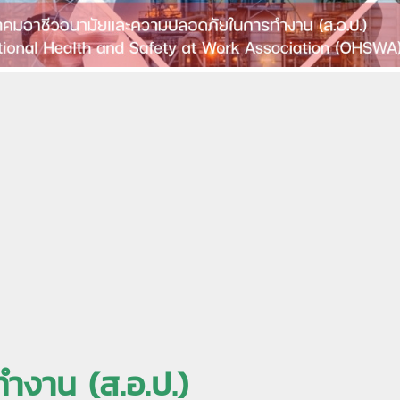
งาน (ส.อ.ป.)