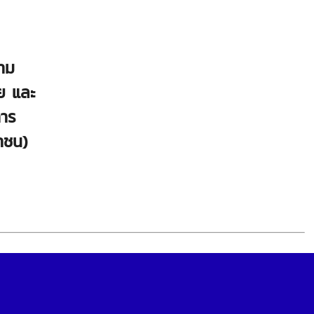
าม
ย และ
การ
าชน)