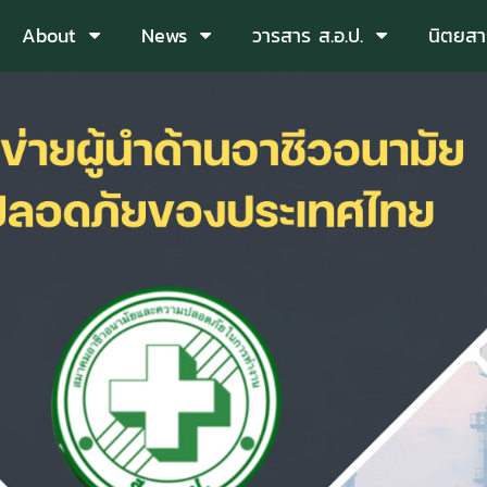
About
News
วารสาร ส.อ.ป.
นิตยสา