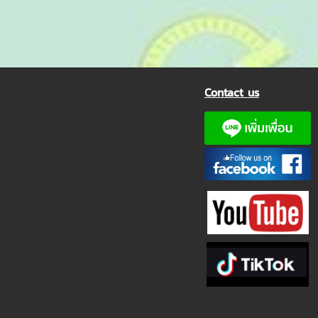
Contact us