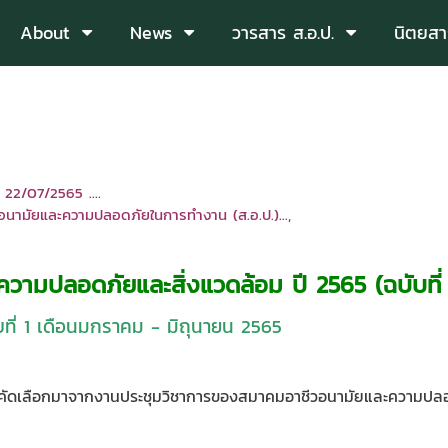
About
News
วารสาร ส.อ.ป.
นิตยสา
: 22/07/2565 ....
นามัยและความปลอดภัยในการทำงาน (ส.อ.ป.)...,
วามปลอดภัยและสิ่งแวดล้อม ปี 2565 (ฉบับที่ 
บที่ 1
เดือนมกราคม - มิถุนายน 2565
ัดเลือกมาจากงานประชุมวิชาการของสมาคมอาชีวอนามัยและความปลอ