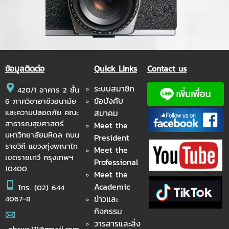
ข้อมูลติดต่อ
Quick Links
Contact us
ระบบสมาชิก
420/1 อาคาร 2 ชั้น
ข้อบังคับ
6 ภาควิชาอาชีวอนามัย
และความปลอดภัย คณะ
สมาคม
สาธารณสุขศาสตร์
Meet the
มหาวิทยาลัยมหิดล ถนน
President
ราชวิถี แขวงทุ่งพญาไท
Meet the
เขตราชเทวี กรุงเทพฯ
Professional
10400
Meet the
Academic
โทร.
(02) 644
ข่าวและ
4067-8
กิจกรรม
วารสารและสิ่ง
ohswa.111@gmail.com