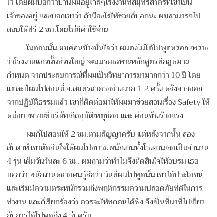
ไว้
โดยผมบอกว่าบ้านผมอยู่ใกล้ๆโรงงานที่สมุทรสาครที่เขาเป็น
เจ้าของอยู่ และบอกเขาว่า ถ้ามีอะไรให้ช่วยก็บอกนะ ผมสามารถไป
สอบให้ฟรี 2 ชม.โดยไม่มีค่าใช้จ่าย
ในตอนนั้น ผมค่อนข้างมั่นใจว่า ผมคงไม่ได้ไปพูดหรอก เพราะ
ว่าโรงงานแถวนั้นส่วนใหญ่ จะอบรมเฉพาะหลักสูตรที่กฎหมาย
กำหนด จากประสบการณ์ที่ผมเป็นวิทยาการมามากกว่า 10 ปี โดย
แต่ละปีผมไปสอนที่ จ.สมุทรสาครอย่างมาก 1-2 ครั้ง
หลังจากออก
จากปฏิบัติธรรมแล้ว เขาก็ติดต่อมาให้ผมมาช่วยสอนเรื่อง Safety ให้
หน่อย เพราะที่บริษัทเกิดอุบัติเหตุบ่อย และ ค่อนข้างร้ายแรง
ผมก็ไปสอนให้ 2 ชม.ตามสัญญาครับ แต่หลังจากนั้น สอง
สัปดาห์ เขาตัดสินใจให้ผมไปอบรมพนักงานทั้งโรงงานเลยเป็นจำนวน
4 รุ่น เต็มวันวันละ 6 ชม.
ผมถามว่าทำไมจึงตัดสินใจให้อบรม เธอ
บอกว่า พนักงานหลายคนรู้สึกว่า วันที่ผมไปพูดนั้น เขาได้ประโยชน์
และเริ่มมีความตระหนักรวมถึงพฤติกรรมความปลอดภัยที่ดีในการ
ทำงาน และก็เรียกร้องว่า ควรจะให้ทุกคนได้ฟัง จึงเป็นที่มาที่ไปเกี่ยว
กับการได้ไปพูดถึง 4 รุ่นครับ