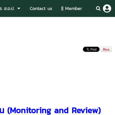
ร ส.อ.ป.
Contact us
|| Member
วน
(Monitoring and Review)