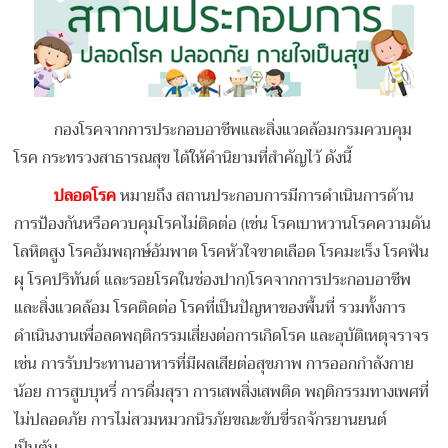
กองโรคจากการประกอบอาชีพและสิ่งแวดล้อมกรมควบคุม
โรค กระทรวงสาธารณสุข ได้ให้คำนิยามที่สำคัญไว้ ดังนี้
ปลอดโรค
หมายถึง สถานประกอบการมีการดำเนินการด้าน
การป้องกันหรือควบคุมโรคไม่ติดต่อ (เช่น โรคเบาหวานโรคความดัน
โลหิตสูง โรคอัมพฤกษ์อัมพาต โรคหัวใจขาดเลือด โรคมะเร็ง โรคฟัน
ผุ โรคปริทันต์ และรอยโรคในช่องปาก)โรคจากการประกอบอาชีพ
และสิ่งแวดล้อม โรคติดต่อ โรคที่เป็นปัญหาของพื้นที่ รวมทั้งการ
ดำเนินงานเพื่อลดพฤติกรรมเสี่ยง
ต่อการเกิดโรค และอุบัติเหตุจราจร
เช่น การรับประทานอาหารที่มีผลเสียต่อสุขภาพ การออกกำลังกาย
น้อย การสูบบุหรี่ การดื่มสุรา การเสพสิ่งเสพติด พฤติกรรมทางเพศที่
ไม่ปลอดภัย การไม่สวมหมวกนิรภัยขณะขับขี่รถจักรยานยนต์
เป็นต้น