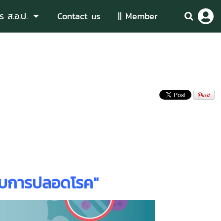
ร ส.อ.ป.
Contact us
|| Member
บการปลอดโรค"