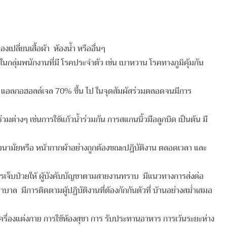
ปลี่ยนเสื้อผ้า ห้องน้ำ หรืออื่นๆ
นกลุ่มพนักงานที่มี โรคประจำตัว เช่น เบาหวาน โรคทางภูมิคุ้มกัน
า แอลกอฮอลล์เจล 70% ขึ้น ไป ในจุดสัมผัสร่วมตลอดจนมีการ
วมต่างๆ เช่นการใช้แก้วน้ำร่วมกัน การสแกนนิ้วมือลูกบิด เป็นต้น มี
ามัยหรือ หน้ากากผ้าอย่างถูกต้องขณะปฏิบัติงาน ตลอดเวลา และ
เจ็บป่วยให้ ผู้บังคับบัญชาตามสายงานทราบ มีแนวทางการส่งต่อ
าล มีการติดตามผู้ปฏิบัติงานที่ต้องกักกันตัวที่ บ้านอย่างสม่ำเสมอ
ครื่องแต่งกาย การใช้ห้องสุขา การ รับประทานอาหาร การเว้นระยะห่าง