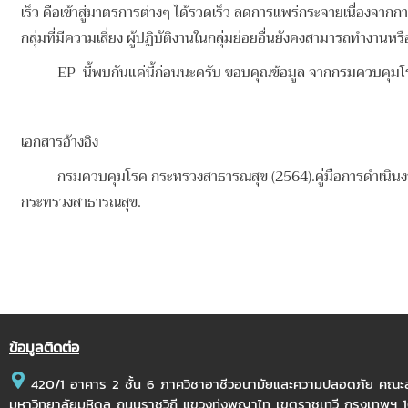
เร็ว คือเข้าสู่มาตรการต่างๆ ได้รวดเร็ว ลดการแพร่กระจายเนื่องจากการ
กลุ่มที่มีความเสี่ยง ผู้ปฏิบัติงานในกลุ่มย่อยอื่นยังคงสามารถทำงา
EP นี้พบกันแค่นี้ก่อนนะครับ ขอบคุณข้อมูล จากกรมควบค
เอกสารอ้างอิง
กรมควบคุมโรค กระทรวงสาธารณสุข (2564).คู่มือการดำเนินงาน
กระทรวงสาธารณสุข.
ข้อมูลติดต่อ
420/1 อาคาร 2 ชั้น 6 ภาควิชาอาชีวอนามัยและความปลอดภัย คณ
มหาวิทยาลัยมหิดล ถนนราชวิถี แขวงทุ่งพญาไท เขตราชเทวี กรุงเทพฯ