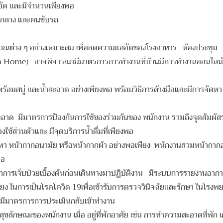
อัด และมีจำนวนเพียงพอ
นกลาง และคนขับรถ
เวณต่าง ๆ อย่างเหมาะสม เพื่อลดความแออัด
ของโรงอาหาร ห้องประชุม องเ
rom Home) อาจพิจารณามีมาตรการการ
ทำงานที่บ้านมีการทำงานออนไลน์ใ
 พร้อมสบู่ และน้ำสะอาด อย่างเพียงพอ
พร้อมวิธีการล้างมือและมีการจัดห
อาด มีมาตรการป้องกันการใช้ของ
ร่วมกันของ พนักงาน รวมถึงจุดสัมผัสร่
้ส่วนตัวและ มีจุดบริการน้ำดื่มที่เพียงพอ
 หน้ากากอนามัย หรือหน้ากากผ้า อย่าง
พอเพียง พนักงานสวมหน้ากากอน
พอ
ารเจ็บป่วยเบื้องต้นก่อนเดินทางมา
ปฏิบัติงาน มีระบบการรายงานอาการ
ง ในการเป็นโรคโควิด 19เพื่อเข้ารับการตรวจวินิจฉัยและรักษา ในโรงพยาบ
ll มีมาตรการการประเมินกลับเข้าทำงาน
ลักษณะของพนักงาน เมื่อ อยู่ที่พัก
อาศัย เช่น การทำความสะอาดที่พัก เ