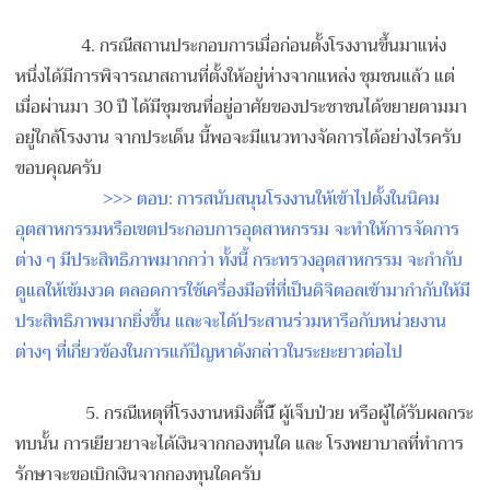
4. กรณีสถานประกอบการเมื่อก่อน
ตั้งโรงงานขึ้นมาแห่ง
หนึ่งไ
ด้มีการพิจารณาสถานที่ตั้งใ
ห้อยู่ห่างจากแหล่ง ชุมชนแล้ว แต่
เมื่อผ่านมา 30 ปี ได้มีชุมชนที่อยู่อาศัยของป
ระชาชนได้ขยายตามมา
อยู่ใกล้
โรงงาน จากประเด็น นี้พอจะมีแนวทางจัดการได้อย
่างไรครับ
ขอบคุณครับ
>>> ตอบ: การสนับสนุนโรงงานให้เข้าไป
ตั้งในนิคม
อุตสาหกรรมหรือเข
ตประกอบการอุตสาหกรรม จะทำให้การจัดการ
ต่าง ๆ มีประสิทธิภาพมากกว่า ทั้งนี้ กระทรวงอุตสาหกรรม จะกำกับ
ดูแลให้เข้มงวด ตลอดการใช้เครื่องมือที่ที่
เป็นดิจิตอลเข้ามากำกับให้ม
ประสิทธิภาพมากยิ่งขึ้น และจะได้ประสานร่วมหารือกับ
หน่วยงาน
ต่างๆ ที่เกี่ยวข้องในการแก้ปัญหา
ดังกล่าวในระยะยาวต่อไป
5. กรณีเหตุที่โรงงานหมิงตี้นี
้ ผู้เจ็บป่วย หรือผู้ได้รับผลกระ
ทบนั้น การเยียวยาจะได้เงินจากกองท
ุนใด และ โรงพยาบาลที่ทำการ
รักษาจะขอ
เบิกเงินจากกองทุนใดครับ