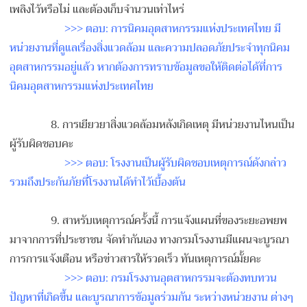
เพลิง
ไว้หรือไม่ และต้องเก็บจำนวนเท่าไหร่
>>> ตอบ: การนิคมอุตสาหกรรมแห่งประเท
ศไทย มี
หน่วยงานที่ดูแลเรื่องสิ่
งแวดล้อม และความปลอดภัยประจำทุกนิคม
อุตสาหกรรมอยู่แล้ว หากต้องการทราบข้อมูลขอให้ต
ิดต่อได้ที่การ
นิคมอุตสาหกร
รมแห่งประเทศไทย
8. การเยียวยาสิ่งแวดล้อมหลังเ
กิดเหตุ มีหน่วยงานไหนเป็น
ผู้รับผิด
ชอบคะ
>>> ตอบ: โรงงานเป็นผู้รับผิดชอบเหตุ
การณ์ดังกล่าว
รวมถึงประกันภัยที่โรงงานได
้ทำไว้เบื้องต้น
9. สาหรับเหตุการณ์ครั้งนี้ การแจ้งแผนที่ของระยะอพยพ
มา
จากการที่ประชาชน จัดทำกันเอง ทางกรมโรงงานมีแผนจะบูรณา
กา
รการแจ้งเตือน หรือข่าวสารให้รวดเร็ว ทันเหตุการณ์มั้ยคะ
>>> ตอบ: กรมโรงงานอุตสาหกรรมจะต้องท
บทวน
ปัญหาที่เกิดขึ้น และบูรณาการข้อมูลร่วมกัน ระหว่างหน่วยงาน ต่างๆ