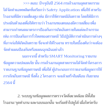
>>> ตอบ: ปัจจุบันปี 2564 กรมโรงงานอุตสาหกรรม
ได้จัดทำแอพพลิเคชั่นเรียกว
่า Safety Application เพื่อใช้ สาหรับ
โรงงานที่มีความเสี่ย
งสูง เช่น มีการใช้สารเคมีอันตราย โดยให้มีการ
ประเมินตัวเองเพ
ื่อให้ทราบว่า โรงงานของตนเองมีความเสี่ยง
เพื่อ
สามารถกำหนดมาตรการป้อ
งกันการเกิดอันตรายในแต่ละก
ิจกรรม
เช่น การป้องกันการรั่วไหลของสาร
เคมี วิธีปฏิบัติการดำเนินการต่า
งๆ
ที่อาจก่อให้เกิดอันตราย ซึ่งจะทำให้โรงงาน ทราบในเบื้องต้นว่าจะต้อง
จั
ดทำแผนป้องกันหรือแผนฉุกเฉิ
นอย่างไร
นอกจากนี้ สำหรับ SMART Monitoring รายงาน
ข้อมูลความปลอดภัย นั้น กรมโรงงานอุตสาหกรรมได้จัดท
ำโครงการ
รายงานฐานข้อมูลสาร
เคมี เพื่อให้ ผู้ประกอบการรายงานข้อมูลกา
รใช้
การกักเก็บสารเคมี ซึ่งทั้ง 2 โครงการ จะแล้วเสร็จในเดือน กันยายน
2564 นี้
2. ระบบฐานข้อมูลผลการตรวจวัดส
ิ่งแวดล้อม มีทั้งใน
โรงงาน/จุดทำงาน และรอบนอกนั้น จะเริ่มเข้าไปดูได้ เมื่อไหร่ครับ