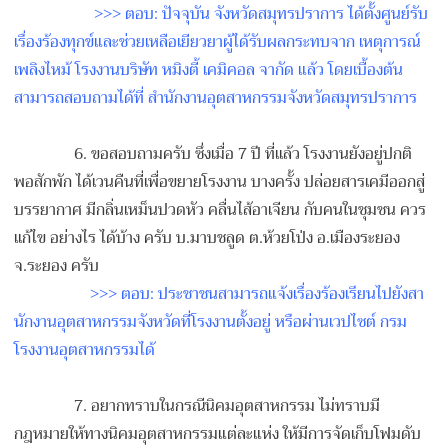
>>> ตอบ: ปัจจุบัน จังหวัดสมุทรปราการ ได้ตั้งศูนย์รับ
เรื่องร้องท
ุกข์และช่วยเหลือเยียวยาผู้
ได้รับผลกระทบจาก เหตุการณ์
เพลิงไหม้ โรงงานบริษัท หมิงตี้ เคมิคอล จากัด แล้ว โดยเบื้องต้น
สามารถสอบถามได
้ที่ สำนักงานอุตสาหกรรมจังหวัดส
มุทรปราการ
6. ขอสอบถามครับ ซึ่งเมื่อ 7 ปี ที่เเล้ว โรงงานยังอยู่ปกติ
พอสักพัก ได้เวนคืนที่เพื่อขยายโรงงา
น บางครั้ง ปล่อยสารเคมีออกสู่
บรรยากาศ
มีกลิ่นเหม็นปวดหัว คลื่นไส้อาเจียน กับคนในชุมชน ควร
เเก้ไข อย่างไร ได้บ้าง ครับ บ.มาบชลูด ต.ห้วยโป่ง อ.เมืองระยอง
จ.ระยอง ครับ
>>> ตอบ: ประชาชนสามารถแจ้งเรื่องร้อ
งเรียนไปยังสา
นักงานอุตสาหก
รรมจังหวัดที่โรงงานตั้งอยู
่ หรือผ่านเวปไซต์ กรม
โรงงานอุตสาหกรรมได้
7. อยากทราบในกรณีนิคมอุตสาหกร
รม ไม่ทราบมี
กฎหมายให้ทางนิคมอ
ุตสาหกรรมแต่ละแห่ง ให้มีการจัดเก็บโฟมดับ