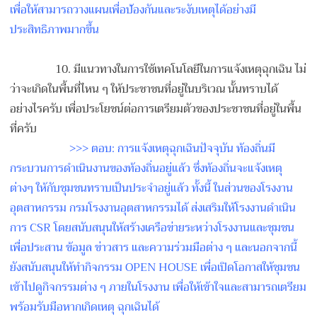
เพื่อให้สามารถวางแผนเพื่อป
้องกันและระงับเหตุได้อย่าง
มี
ประสิทธิภาพมากขึ้น
10. มีแนวทางในการใช้เทคโนโลยีใ
นการแจ้งเหตุฉุกเฉิน ไม่
ว่าจะเกิดในพื้นที่ไหน ๆ ให้ประชาชนที่อยู่ในบริเวณ นั้นทราบได้
อย่างไรครับ เพื่อประโยชน์ต่อการเตรียมต
ัวของประชาชนที่อยู่ในพื้น
ท
ี่ครับ
>>> ตอบ: การแจ้งเหตุฉุกเฉินปัจจุบัน
ท้องถิ่นมี
กระบวนการดำเนินง
านของท้องถิ่นอยู่แล้ว ซึ่งท้องถิ่นจะแจ้งเหตุ
ต่างๆ ให้กับชุมชนทราบเป็นประจำอย
ู่แล้ว ทั้งนี้ ในส่วนของโรงงาน
อุตสาหกรรม กรมโรงงานอุตสาหกรรมได้ ส่งเสริมให้โรงงานดำเนิน
การ
CSR โดยสนับสนุนให้สร้างเครือข่
ายระหว่างโรงงานและชุมชน
เพื่อประสาน ข้อมูล ข่าวสาร และความร่วมมือต่าง ๆ และนอกจากนี้
ยังสนับสนุนให้ทำกิจกรรม OPEN HOUSE เพื่อเปิดโอกาสให้ชุมชน
เข้า
ไปดูกิจกรรมต่าง ๆ ภายในโรงงาน เพื่อให้เข้าใจและสามารถเตร
ียม
พร้อมรับมือหากเกิดเหตุ ฉุกเฉินได้