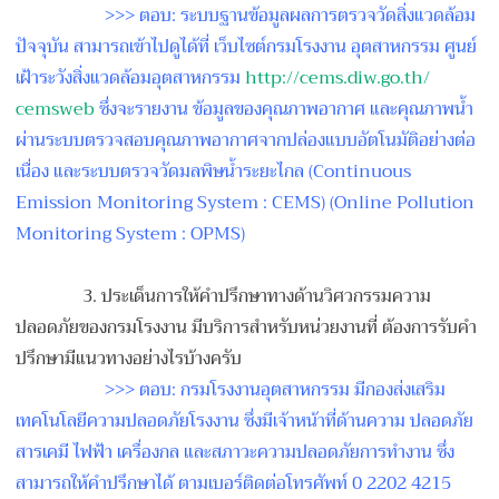
>>> ตอบ: ระบบฐานข้อมูลผลการตรวจวัดส
ิ่งแวดล้อม
ปัจจุบัน สามารถเข้าไปดูได้ที่ เว็บไซต์กรมโรงงาน อุตสาหกรรม ศูนย์
เฝ้าระวังสิ่งแวดล้อมอ
ุตสาหกรรม
http://cems.diw.go.th/
cemsweb
ซึ่งจะรายงาน ข้อมูลของคุณภาพอากาศ และคุณภาพน้ำ
ผ่านระบบตรวจสอ
บคุณภาพอากาศจากปล่องแบบอัต
โนมัติอย่างต่อ
เนื่อง และระบบตรวจวัดมลพิษน้ำระยะ
ไกล (Continuous
Emission Monitoring System : CEMS) (Online Pollution
Monitoring System : OPMS)
3. ประเด็นการให้คำปรึกษาทางด้
านวิศวกรรมความ
ปลอดภัยของกร
มโรงงาน มีบริการสำหรับหน่วยงานที่ ต้องการรับคำ
ปรึกษามีแนวทาง
อย่างไรบ้างครับ
>>> ตอบ: กรมโรงงานอุตสาหกรรม มีกองส่งเสริม
เทคโนโลยีความ
ปลอดภัยโรงงาน ซึ่งมีเจ้าหน้าที่ด้านความ ปลอดภัย
สารเคมี ไฟฟ้า เครื่องกล และสภาวะความปลอดภัยการทำงา
น ซึ่ง
สามารถให้คำปรึกษาได้ ตามเบอร์ติดต่อโทรศัพท์ 0 2202 4215