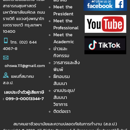
สาธารณสุขศาสตร์
Meet the
มหาวิทยาลัยมหิดล ถนน
President
ราชวิถี แขวงทุ่งพญาไท
Meet the
เขตราชเทวี กรุงเทพฯ
Professional
10400
Meet the
Academic
โทร.
(02) 644
ข่าวและ
4067-8
กิจกรรม
วารสารและสิ่ง
ohswa.111@gmail.com
พิมพ์
ฝึกอบรม
แผนที่สมาคม
ส.อ.ป.
สัมมนา
งานประชุม/
เลขประจำตัวผู้เสียภาษี
สัมมนา
: 099-3-00013344-7
วิชาการ
ติดต่อเรา
สมาคมอาชีวอนามัยและความปลอดภัยในการทำงาน (ส.อ.ป.)