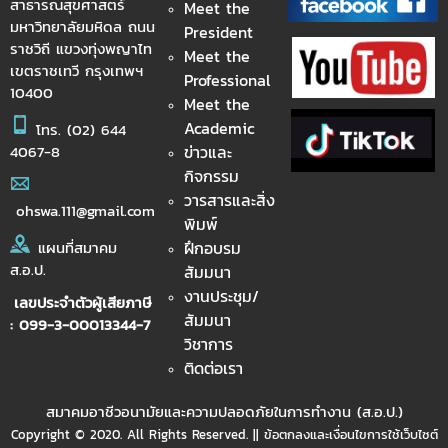
สาธารณสุขศาสตร์
Meet the
มหาวิทยาลัยมหิดล ถนน
President
ราชวิถี แขวงทุ่งพญาไท
Meet the
เขตราชเทวี กรุงเทพฯ
Professional
10400
Meet the
Academic
โทร.
(02) 644
ข่าวและ
4067-8
กิจกรรม
วารสารและสิ่ง
ohswa.111@gmail.com
พิมพ์
ฝึกอบรม
แผนที่สมาคม
ส.อ.ป.
สัมมนา
งานประชุม/
เลขประจำตัวผู้เสียภาษี
สัมมนา
: 099-3-00013344-7
วิชาการ
ติดต่อเรา
สมาคมอาชีวอนามัยและความปลอดภัยในการทำงาน (ส.อ.ป.)
Copyright © 2020. All Rights Reserved. || ข้อตกลงและเงื่อนไขการใช้เว็บไซต์