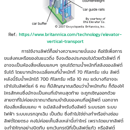
Ref.:
https://www.britannica.com/technology/elevator-
vertical-transport
การใช้งานลิฟต์ก็อย่างความหมายนั่นเอง คือใช้เพื่อการ
ขนส่งคนหรือของในแนวดิ่ง จึงจะต้องประกอบไปด้วยตัวลิฟต์ ที่
อาจจะเป็นห้องสี่เหลี่ยมแคบๆ จุคนได้ตามน้ำหนักที่สลิงของลิฟต์
รับได้ โดยมากมักจะเฉลี่ยคนที่น้ำหนักที่ 70 กิโลกรัม เช่น ลิฟต์
หลังนี้รับน้ำหนักได้ 700 กิโลกรัม หรือ 10 คน แต่บางทีอาจจะ
เข้าไปในลิฟต์แค่ 6 คน ก็มีสัญญาณเตือนว่าน้ำหนักเกิน ก็ต้องให้
ใครสักคนซึ่งมักจะเป็นคนที่เข้าคนสุดท้าย จะถูกเชิญออกด้วย
สายตาที่ไม่ค่อยปราถนาดีแกมขำขันของคนที่อยู่ลิฟต์ นอกจาก
ห้องสี่เหลี่ยมแคบ ๆ จะมีสลิงสำหรับดึงลิฟต์ ระบบรอก ระบบ
ไฟฟ้า ระบบเบรกฉุกเฉิน เป็นต้น ซึ่งถ้าไม่ใช่ช่างทำหรือช่างซ่อม
ลิฟต์โดยตรง คงไม่ค่อยเห็นสิ่งเหล่านี้เท่าไหร่ เพราะโดยมากลิฟต์
จะทำให้ทุกอย่างปิดทีบ ยกเว้นกรณีที่เป็นลิฟต์แก้ว หรือลิฟต์