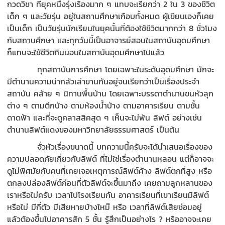
กวดวิชา ที่ยุคหนึ่งรุ่งเรืองมาก ๆ แทบจะเรียกว่า 2 ใน 3 ของชีวิต
เด็ก ๆ และวัยรุ่น อยู่ในสถานศึกษาเกือบทั้งหมด ผู้เขียนเองก็เคย
เป็นเด็ก เป็นวัยรุ่นนักเรียนในยุคนั้นที่ต้องใช้ชีวิตมากกว่า 8 ชั่วโมง
กับสถานศึกษา และทุกวันนี้เป็นอาจารย์สอนในสถาบันอุดมศึกษา
ก็แทบจะใช้ชีวิตกินนอนในสถาบันอุดมศึกษาไปแล้ว
ทุกสถาบันการศึกษา โดยเฉพาะในระดับอุดมศึกษา มักจะ
มีตำนานความน่ากลัวเล่าขานกันอยู่จนเรียกว่าเป็นเรื่องประจำ
สถาบัน คล้าย ๆ นิทานพื้นบ้าน โดยเฉพาะบรรดาตำนานขนหัวลุก
ต่าง ๆ ตามตึกบ้าง ตามห้องน้ำบ้าง ตามอาคารเรียน ตามชั้น
ดาดฟ้า และที่จะดูคลาสสิคสุด ๆ เห็นจะไม่พ้น ลิฟต์ อย่างเช่น
ตำนานลิฟต์แดงของมหาวิทยาลัยธรรมศาสตร์ เป็นต้น
จั่วหัวเรื่องขนาดนี้ บทความนี้ครับจะได้นำเสนอเรื่องของ
ความปลอดภัยเกี่ยวกับลิฟต์ ที่ไม่ใช่เรื่องตำนานหลอน แต่ก็อาจจะ
ดูไม่พิศมัยกับคนที่เคยเจอเหตุการณ์ลิฟต์ค้าง ลิฟต์ตกที่สูง หรือ
ตกลงปล่องลิฟต์ก่อนที่ตัวลิฟต์จะขึ้นมาถึง เคยถามลูกหลานของ
เราหรือไม่ครับ เวลาไปโรงเรียนกัน อาคารเรียนที่เขาเรียนมีลิฟต์
หรือไม่ มีกี่ตัว มีเสียหายบ้างไหม๊ หรือ เวลาที่ลิฟต์เสียซ่อมอยู่
แล้วต้องขึ้นไปอาคารสัก 5 ชั้น รู้สึกเป็นอย่างไร ? หรืออาจจะเคย