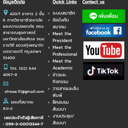
ข้อมูลติดต่อ
Quick Links
Contact us
ระบบสมาชิก
420/1 อาคาร 2 ชั้น
ข้อบังคับ
6 ภาควิชาอาชีวอนามัย
และความปลอดภัย คณะ
สมาคม
สาธารณสุขศาสตร์
Meet the
มหาวิทยาลัยมหิดล ถนน
President
ราชวิถี แขวงทุ่งพญาไท
Meet the
เขตราชเทวี กรุงเทพฯ
Professional
10400
Meet the
Academic
โทร.
(02) 644
ข่าวและ
4067-8
กิจกรรม
วารสารและสิ่ง
ohswa.111@gmail.com
พิมพ์
ฝึกอบรม
แผนที่สมาคม
ส.อ.ป.
สัมมนา
งานประชุม/
เลขประจำตัวผู้เสียภาษี
สัมมนา
: 099-3-00013344-7