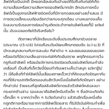
ลิฟต์กันเป็นปกติ มีหยอกล้อเล่นกันบ้างแต่ก็ไม่ถึงกับก่อให้เกิด
ความเสื่อมหรือความเสียหายของลิฟต์มากนัก อีกประการหนึ่ง
ลิฟต์เป็นอุปกรณ์ไฟฟ้าชนิดหนึ่งที่มีการทดสอบอย่างสม่ำเสมอ มี
การตรวจเช็คระบบต้องเรียกว่าแทบจะทุกเดือน บางคนอาจจะเห็น
ใบลงนามรับรองการซ่อมบำรุงติดประจำภายในลิฟต์เลยก็มี แต่แค่
นั้น มันจะปลอดภัยได้จริงหรือไม่?
ตัดภาพมาที่นักเรียนระดับชั้นประถมศึกษาช่วงปลาย
(ประมาณ ป.5-ป.6) ไปจนถึงระดับมัธยมศึกษาตอนต้น (ม.1-ม.3) ที่
มักจะสนุกสนานกับการละเล่น กีฬาต่าง ๆ และชอบลองของแปลก
หรืออะไรที่มีความเสี่ยงอาจจะก่อให้เกิดอันตราย พฤติกรรมการวิ่ง
กรูกันเข้าลิฟต์ หรือแม้แต่การกระโดดโลดเต้นขย่มลิฟต์ขณะกำลัง
เคลื่อนที่ เป็นสิ่งที่เด็กวัยนี้นิยมทำกันเพราะเห็นว่าสนุก แต่หารู้ไม่
ว่า นี่คือสิ่งที่ทำให้ลิฟต์นั้นเสื่อมสภาพเร็วกว่าที่คิดจนเกิดปัญหากับ
คนที่ใช้งานปกติหรือตนเองในสักวันหนึ่งเมื่อลิฟต์เกิดปัญหา อย่าง
ที่กล่าวไป ร้ายแรงที่สุดคือสลิงลิฟต์ขาดแล้วตัวลิฟต์หล่นลงมา
กระแทกข้างล่าง รองลงมาคือลิฟต์หนีบตัวเด็ก ๆ ซึ่งมักจะเกิดกับ
เด็กเล็ก ๆ มากกว่าเด็ก ๆ ในวัยดังกล่าว แล้วในอีกเรื่องหนึ่งคือ
กฎกติการหรือมารยาทการใช้ลิฟต์โดยสาร ที่ไม่ได้เน้นให้กระทำเพื่อ
ให้เกิดจิตสำนึกความปลอดภัยให้เกิดขึ้นในนักเรียน สิ่งนี้เราควรจะ