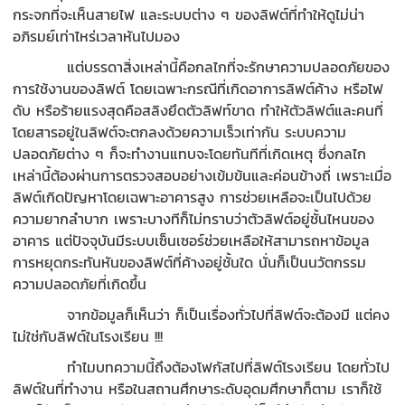
กระจกที่จะเห็นสายไฟ และระบบต่าง ๆ ของลิฟต์ที่ทำให้ดูไม่น่า
อภิรมย์เท่าไหร่เวลาหันไปมอง
แต่บรรดาสิ่งเหล่านี้คือกลไกที่จะรักษาความปลอดภัยของ
การใช้งานของลิฟต์ โดยเฉพาะกรณีที่เกิดอาการลิฟต์ค้าง หรือไฟ
ดับ หรือร้ายแรงสุดคือสลิงยึดตัวลิฟท์ขาด ทำให้ตัวลิฟต์และคนที่
โดยสารอยู่ในลิฟต์จะตกลงด้วยความเร็วเท่ากัน ระบบความ
ปลอดภัยต่าง ๆ ก็จะทำงานแทบจะโดยทันทีที่เกิดเหตุ ซึ่งกลไก
เหล่านี้ต้องผ่านการตรวจสอบอย่างเข้มข้นและค่อนข้างถี่ เพราะเมื่อ
ลิฟต์เกิดปัญหาโดยเฉพาะอาคารสูง การช่วยเหลือจะเป็นไปด้วย
ความยากลำบาก เพราะบางทีก็ไม่ทราบว่าตัวลิฟต์อยู่ชั้นไหนของ
อาคาร แต่ปัจจุบันมีระบบเซ็นเซอร์ช่วยเหลือให้สามารถหาข้อมูล
การหยุดกระทันหันของลิฟต์ที่ค้างอยู่ชั้นใด นั่นก็เป็นนวัตกรรม
ความปลอดภัยที่เกิดขึ้น
จากข้อมูลก็เห็นว่า ก็เป็นเรื่องทั่วไปที่ลิฟต์จะต้องมี แต่คง
ไม่ใช่กับลิฟต์ในโรงเรียน !!!
ทำไมบทความนี้ถึงต้องโฟกัสไปที่ลิฟต์โรงเรียน โดยทั่วไป
ลิฟต์ในที่ทำงาน หรือในสถานศึกษาระดับอุดมศึกษาก็ตาม เราก็ใช้