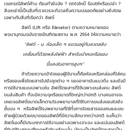
เจอกรณีลิฟต์ค้าง ต้องทำยังงัย ? ตกใจไหม๊ ร้องไห้หรือเปล่า ?
สิ่งเหล่านี้เป็นสิ่งที่เราควรจะกังวลถึงความปลอดภัยอย่างยิ่งโดย
เฉพาะกับสิ่งที่เรียกว่า ลิฟต์
ลิฟต์ (Lift หรือ Elevator) ตามความหมายของ
พจนานุกรมฉบับราชบัณฑิตยสถาน พ.ศ. 2554 ให้ความหมายว่า
“ลิฟต์ - น. ห้องเล็ก ๆ แขวนอยู่กับลวดสลิง
เคลื่อนที่ด้วยพลังไฟฟ้า สำหรับนำคนหรือของ
ขึ้นลงในอาคารสูงๆ”
ถ้าด้วยความเข้าใจของผู้ใช้งานก็คือห้องหรือกล่องที่ใส่คน
หรือของเพื่อโดยสารไปยังจุดต่าง ๆ ของอาคารในแนวดิ่ง และยังมี
การใช้งานแบบเฉพาะเช่น ลิฟต์โดยสารที่ใช้เฉพาะขนส่งคน ลิฟต์
ขนส่งสินค้า ที่จะมีความจุหรือขนาดที่ใหญ่กว่าปกติ บางคนอาจจะ
เคยเจอลิฟต์ขนาดเล็กตามโรงพยาบาลที่ใช้ในการขนส่งของไปยัง
ชั้นบน ๆ หรือลิฟต์โรงพยาบาลที่ใช้ทั้งการโดยสารของคนและขน
ย้ายผู้ป่วยด้วยขนาดของลิฟต์ที่มีความลึกมากกว่าปกติ จะเห็นว่า
ลิฟต์เองก็มีประเภทการใช้งานอย่างเฉพาะเจาะจง และแน่นอนลิฟต์
ที่ยิมใช้ในสถานศึกษาหรือโรงเรียนนั้น มักจะเป็นลิฟต์โดยสารเป็น