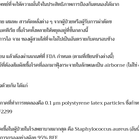
พทย์ที่จะให้ความมั่นใจในประสิทธิภาพการป้องกันตนเองได้มาก
ย เสมหะ สารคัดหลั่งต่าง ๆ จากผู้ป่วยหรือผู้รับการผ่าตัดฃ
คทีเรีย เชื้อโรคทั้งหลายให้หยุดอยู่ที่ชั้นกลางนี้
ลายจากการไอ จาม ของผู้สวมใส่ที่จะไม่ไปเป็นอันตรายกับคนรอบข้
ล้วต้องผ่านเกณฑ์ที่ FDA กำหนด (ตามที่เขียนข้างล่างนี้)
ี่ต้องสัมผัสเชื้อโรคที่ออกมาฟุ้งกระจายในลักษณะเป็น airborne (ไม่ใช่
้วยกัน ได้แก่
รทดลองคือ 0.1 μm polystyrene latex particles ซึ่งกำหนดโด
 F2299
ผู้ป่วยในโรงพยาบาลมากสุด คือ Staphylococcus aureus (อันนี
รองอย่างน้อย 95% BFE