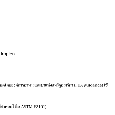
าง
 droplet)
ยองค์การอาหารและยาแห่งสหรัฐอเมริกา (FDA guidance) ใช้
้กำหนดไว้ใน ASTM F2101)