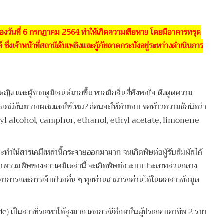
งวันที่ 6 กรกฎาคม 2564 ทำให้เกิดความเสียหาย โดยมีอาคารทรุด
ซึ่งเจ้าหน้าที่สถานีดับเพลิงและกู้ภัยลาดกระบังอยู่ระหว่างดำเนินการ
ิง และผู้ชายดูมีเสน่ห์มากขึ้น หากมีกลิ่นที่พึงพอใจ ดึงดูดความ
ีสารเคมีอันตรายผสมเลยใช่ไหม? ก่อนจะให้คำตอบ ขอท้าวความสักนิดว่า
zyl alcohol, camphor, ethanol, ethyl acetate, limonene,
ทำให้สารเคมีเหล่านี้กระจายออกมามาก จนเกิดพิษต่อผู้รับสัมผัสได้
ภาพรวมพิษของสารเคมีเหล่านี้ จะเกิดพิษต่อระบบประสาทส่วนกลาง
ึงอาการและการเจ็บป่วยอื่น ๆ ทุกท่านสามารถอ่านได้ในเอกสารข้อมูล
) เป็นสารที่ระเหยได้สูงมาก เคยกรณีศึกษาในผู้ประกอบอาชีพ 2 ราย