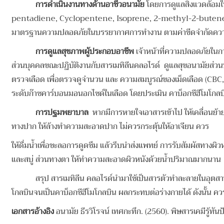
การดำเนินงานทางด้านอาชีวอนามัย
โดยการดูแลสิ่งแวดล้อมใ
pentadiene, Cyclopentene, Isoprene, 2-methyl-2-butene และ 
มาตรฐานความปลอดภัยในบรรยากาศการทำงาน ตามค่าขีดจํากัดความเข
การดูแลสุขภาพผู้ประกอบอาชีพ
เจ้าหน้าที่ความปลอดภัยในก
ส่วนบุคคลขณะปฏิบัติงานกับสารเมทิลีนคลอไรด์ ดูแลสุขอนามัยส่วนบุ
ตรวจเลือด เพื่อตรวจดูจำนวน และ ความสมบูรณ์ของเม็ดเลือด (CBC,
ระดับก๊าซคาร์บอนมอนอกไซด์ในเลือด โดยประเมิน คาบ็อกซีฮีโมโกล
การปฐมพยาบาล
หากมีการหายใจเอาสารเข้าไป ให้เคลื่อนย้าย
ทางปาก ให้ล้างทำความสะอาดปาก ไม่ควรกระตุ้นให้อาเจียน ควร
ให้ดื่มน้ำเพื่อชะลอการดูดซึม แล้วรีบนำส่งแพทย์ การรับสัมผัสทางผิว
และสบู่ ส่วนทางตา ให้ทำความสะอาดผิวหนังด้วยน้ำปริมาณมากนาน
สรุป สารเมทิลีน คลอไรด์นำมาใช้เป็นสารตัวทำละลายในอุตสาหกรรม
โกลบินจนเป็นคาบ็อกซีฮีโมโกลบิน ผลกระทบต่อร่างกายได้ ดังนั้น 
เอกสารอ้างอิง
อนามัย ธีรวิโรจน์ เทศกะทึก. (2560). พิษสารเคมีรู้ทันป้