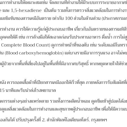
นการทำงานให้เหมาะสมเช่น จัดสถานที่ทำงานให้มีระบบการระบายอากาศที่
1,5-hexadiene เป็นต้น รวมทั้งการตรวจสิ่งแวดล้อมในการทำงาน เพื
้มข้นของสารเคมีอันตราย เท่ากับ 100 ส่วนในล้านส่วน (ประกาศกรมส
ารทำงาน ควรให้ความรู้แก่ผู้ประกอบอาชีพ เกี่ยวกับอันตรายของสารเมทิ
คคลให้ดี เช่น การล้างมือให้สะอาดก่อนรับประทานอาหาร ดื่มน้ำ การไม่สู
 Complete Blood Count) ดูการทำหน้าที่ของตับ เช่น ระดับแอมิโนทราน
บิน (Blood carboxyhemoglobin) แต่บางรายมีอาการรุนแรง อาจไม่พบร
ผู้ป่วยจากพื้นที่เสี่ยงไปอยู่ในพื้นที่ที่มีอากาศบริสุทธิ์ หากหยุดหาย
หนัง ควรถอดเสื้อผ้าที่เปียกสารเคมีออกให้เร็วที่สุด ภายหลังการรับสัมผัส
 15 นาทีและรีบนำส่งโรงพยาบาล
ต่างๆอย่างแพร่หลาย รวมทั้งการผลิตน้ำหอม ดูดซึมเข้าสู่ปอดได้อย่า
ควรดูแลสิ่งแวดล้อมในการทำงานและสุขภาพผู้ประกอบอาชีพ เพื่อให้มีค
องกันได้ ปรับปรุงครั้งที่ 2. สำนักพิมพ์โอเดียนสโตร์. กรุงเทพฯ