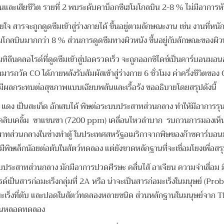
ละเสียชีวิต รายที่ 2 พบระดับคาบ็อกซีเฮโมโกลบิน 2-8 % ไม่มีอาการหั
รจะถูกดูดซึมเข้าสู่ร่างกายได้ ขึ้นอยู่ตามลักษณะงาน เช่น งานที่หนัก
ีโมโกลบินมากกว่า 8 % ส่วนการดูดซึมทางผิวหนัง ขึ้นอยู่กับลักษณะของผิ
เมทิลีนคลอไรด์ที่ดูดซึมเข้าสู่ปอดรวดเร็ว จะถูกออกซิไดซ์เป็นคาร์บอ
ัด CO ได้ภายหลังรับสัมผัสเข้าสู่ร่างกาย 6 ชั่วโมง ค่าครึ่งชีวิตขอ
ห้มีผลกระทบต่อสุขภาพแบบเฉียบพลันและเรื้อรัง ขออธิบายโดยสรุปดังนี้
้ แดง เป็นสะเก็ด อักเสบได้ พิษต่อระบบประสาทส่วนกลาง ทำให้มีอาการรุน
คลิบเคลิ้ม ชาแขนขา (7200 ppm) เคลื่อนไหวลำบาก รบกวนการมองเห็น ที
ทส่วนกลางในช่างทำตู้ ในประเทศสหรัฐอเมริกาจากพิษของก๊าซคาร์บอนม
ิษเล็กน้อยต่อตับในสัตว์ทดลอง แต่ยังขาดหลักฐานที่จะเชื่อมโยงเพื่อสรุ
ระสาทส่วนกลาง มักมีอาการปวดศีรษะ คลื่นไส้ อาเจียน ความจำเสื่อม มี
รด์เป็นสารก่อมะเร็งกลุ่มที่ 2A หรือ น่าจะเป็นสารก่อมะเร็งในมนุษย์
ละ เกิดมะเร็งที่ตับ และปอดในสัตว์ทดลองหลายชนิด ส่วนหลักฐานในมนุษย
รรมในหลอดทดลอง