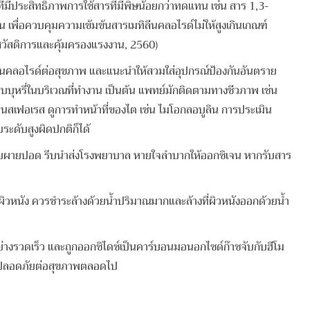
มีประสิทธิภาพการใช้สารที่มีพิษน้อยกว่าทดแทน เช่น สาร 1,3-
่อควบคุมความเข้มข้นสารเมทิลีนคลอไรด์ไม่ให้สูงเกินเกณฑ์
วัสดิการและคุ้มครองแรงงาน, 2560)
ลีนคลอไรด์ต่อสุขภาพ และแนะนำให้สวมใส่อุปกรณ์ป้องกันอันตราย
บบุหรี่ในบริเวณที่ทำงาน เป็นต้น แพทย์มักติดตามทางชีวภาพ เช่น
สเฟอเรส ดูการทำหน้าที่ของไต เช่น ไมโอกลอบูลิน การประเมิน
ะดับสูงผิดปกติก็ได้
ใจให้ช่วยผายปอด รีบนำส่งโรงพยาบาล หายใจลำบากให้ออกซิเจน หากรับสาร
ที่ผิวหนัง ควรชำระล้างด้วยน้ำปริมาณมากและล้างที่ผิวหนังออกด้วยน้ำ
งรวดเร็ว และถูกออกซิไดซ์เป็นคาร์บอนมอนอกไซด์ก๊าซจับกับฮีโม
วามปลอดภัยต่อสุขภาพตลอดไป