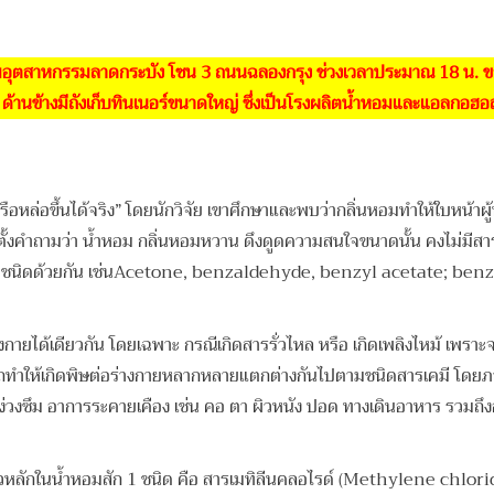
มอุตสาหกรรมลาดกระบัง โซน 3 ถนนฉลองกรุง ช่วงเวลาประมาณ 18 น. ขอ
้น ด้านข้างมีถังเก็บทินเนอร์ขนาดใหญ่ ซึ่งเป็นโรงผลิตน้ำหอมและแอลกอฮอล์ 
หล่อขึ้นได้จริง” โดยนักวิจัย เขาศึกษาและพบว่ากลิ่นหอมทำให้ใบหน้าผู้หญ
มีคนตั้งคำถามว่า น้ำหอม กลิ่นหอมหวาน ดึงดูดความสนใจขนาดนั้น คงไม่ม
ยชนิดด้วยกัน เช่นAcetone, benzaldehyde, benzyl acetate; ben
ด้เดียวกัน โดยเฉพาะ กรณีเกิดสารรั่วไหล หรือ เกิดเพลิงไหม้ เพราะจะ
ารถทำให้เกิดพิษต่อร่างกายหลากหลายแตกต่างกันไปตามชนิดสารเคมี โดย
ชัด ง่วงซึม อาการระคายเคือง เช่น คอ ตา ผิวหนัง ปอด ทางเดินอาหาร รวมถ
ลักในน้ำหอมสัก 1 ชนิด คือ สารเมทิลีนคลอไรด์ (Methylene chloride