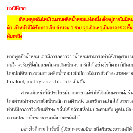
กรณีศึกษา
เกิดเหตุเพลิงไหม้โรงงานผลิตน้ำหอมแห่งหนึ่ง ตั้งอยู่ภายในนิค
ตัว เจ้าหน้าที่ได้รับบาดเจ็บ จำนวน 1 ราย จุดเกิดเหตุเป็นอาคาร 2 ชั
ดับเพลิง
หากพูดถึงน้ำหอม เคยมีการกล่าวว่า “น้ำหอมสามารถทำให้เราดูสวย หรือ
สนใจ จะรับรู้ซึ่งกันและกันจนเกิดเป็นความรักได้ อย่างไรก็ตาม ก็
โดยปกติในกระบวนการผลิตน้ำหอม มักมีการใช้สารตัวทำละลายหลา
linalool, methylene chloride เป็นต้น
สารเคมีเหล่านี้มีประโยชน์มากมาย แต่ทำให้เกิดอันตรายต่อร่างกายไ
โดยผ่านเข้าทางหายใจเป็นหลัก ทางผิวหนัง และเข้าทางปากได้ สาม
ทำให้มีอาการวิงเวียนศีรษะ คลื่นไส้ กล้ามเนื้อไม่ประสานกัน พูดไม่
ความปลอดภัยของสารเคมีแต่ละชนิดได้
อย่างไรก็ตาม ในวันนี้ ผู้เขียนจะขออธิบายถึงพิษของสารเคมีตัวห