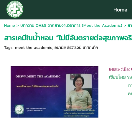
Home
Home
>
บทความ OH&S จากสายงานวิชาการ (Meet the Academic)
>
สา
สารเคมีในน้ำหอม “ไม่มีอันตรายต่อสุขภาพจริ
Tags:
meet the academic
,
อนามัย ธีรวิโรจน์ เทศกะทึก
เ
ผยแพร่เมื่อ
เขียนโดย รอ
ภ
คณะสาธาร