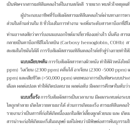
เป็นพิษจากสารเมทิลีนคลอไรด์ในงานสกัดสี รายแรก พบหัวใจหยุดเต้นแ
ผู้ประกอบอาชีพที่รับสัมผัสสารเมทิลีนคลอไรด์ผ่านทางการหายใจ สา
ส่วนในล้านส่วนใน 8 ชั่วโมงในการทำงาน จะเพิ่มระดับสารคาบ็อกซี่ฮ
ท่านอาจสงสัยว่าคาร์บอนมอนอกไซด์มาเกี่ยวข้องอย่างไร นั่นคือ สาร
กลายเป็นคาบ็อกซีฮีโมโกลบิน (Carboxy hemoglobin, COHb) สามารถว
สะสมในไขมันได้ดี การรับสัมผัสสารเมทิลีนคลอไรด์เข้าสู่ร่างกายทำใ
แบบเฉียบพลัน
การรับสัมผัสสารทางผิวหนัง ทำให้ผิวหนังไหม
ppm) วิงเวียน (2300 ppm) คลื่นไส้ อาเจียน (2300 -5000 ppm) เ
ppm) และเสียชีวิต (>50,000 ppm) เคยพบอาการเป็นพิษระบบประสา
เลือด ผลต่อปอด ทำให้เกิดปอดบวม ผลต่อตับ มีผลการศึกษาในตับว่ามีพ
แบบเรื้อรัง
การรับสัมผัสสารเป็นเวลานาน มีผลกระทบต่อระบบป
ไตถูกทำลาย เกิดไตวายตามมาได้ ส่วนการเกิดมะเร็ง สารเมทิลีนคลอไ
รายงานว่าเป็นสารที่ก่อให้เกิดเนื้องอกในสัตว์เลี้ยงลูกด้วยนม แ
สารน่าจะก่อให้เกิดมะเร็งในมนุษย์ แต่ไม่พบว่ามีพิษต่อสารพันธุก