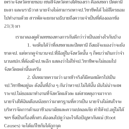
เพราะจังหวัดชายขอบ เช่นสี่จังหวัดทางใต้ของเรา คือสงขลา ปัตตานี
ยะลา และนราธิวาส นายจ้างไม่สามารถหาจป.วิชาชีพได้ ไม่มีใครยอม
ไปทำงานด้วย สารพัดจะยกมาอธิบายถึงความจำเป็นที่ต้องออกข้อ
21(3) มา
เรามาลองดูตัวเลขของทางการกันดีกว่าว่าเป็นอย่างไรกันบ้าง
1. จะเห็นได้ว่าที่สงขลาและปัตตานี ถึงแม้จะมองว่าจะยัง
ขาดจป. แต่หากดูจำนวนจป.ที่มีอยู่ในจังหวัดนั้น ๆ ก็พบว่าเกินกว่าจำ
นวนสปก.ที่ต้องมีจป.ซะอีก แสดงว่าไม่ใช่จป.วิชาชีพจะไม่ยอมไป
จังหวัดเหล่านี้นะครับ
2. นั่นหมายความว่า เอาเข้าจริงก็มีคนสมัครไปเป็น
จป.วิชาชีพอยู่นะ ดังนั้นที่อ้าง ๆ กันว่าหาจป.ไม่ได้นั้น มันไม่น่าจะเพ
ราะจป.ไม่ยอมมาทำงานที่จังหวัดแล้วละ แต่สาเหตุอาจมาจาก
นายจ้างให้เงินเดือนน้อยกว่ามาตรฐานที่ควรเป็น นายจ้างไม่สนใจจะ
บริหารจัดการด้านอาชีวอนามัยและความปลอดภัย ทำให้จป.อยู่ไม่ได้
ฯลฯ ซึ่งเป็นเรื่องที่กสร.ต้องลงไปดูว่าอะไรคือปัญหากันแน่ (Root
Causes) จะได้แก้ไขกันได้ถูกจุด