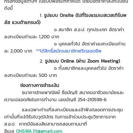
กรอกข้อมูลต่างๆ ในแบบฟอร์มที่กำหนด โดยมีอัตราค่าลงทะเบียน
ดังนี้
1.
รูปแบบ Onsite
(ไปที่โรงแรมเบสเวสเทิร์นพ
ลัส แวนด้าแกรนด์)
o สมาชิก ส.อ.ป. ทุกประเภท อัตราค่า
ลงทะเบียนท่านละ 1,200 บาท
o บุคคลทั่วไป อัตราค่าลงทะเบียนท่าน
ละ 2,000 บาท
**ได้สิทธิ์สมัครสมาชิกฟรีตลอดชีพ
2.
รูปแบบ Online
(ผ่าน Zoom Meeting)
o ทั้งสมาชิกและบุคคลทั่วไป อัตราค่า
ลงทะเบียนท่านละ 500 บาท
ช่องทางการชำระเงิน
ธนาคารไทยพาณิชย์ ชื่อบัญชี สมาคมอาชีวอนามัยและ
ความปลอดภัยในการทำงาน เลขบัญชี 254-210598-6
และเฉพาะท่านที่ลงทะเบียนและเข้าฟังตลอดการประชุม
เท่านั้นที่จะได้รับใบวุฒิบัตร ในการเข้าร่วมประชุมวิชาการจาก
ส.อ.ป. หากมีข้อสงสัยสามารถสอบถามมาที่
อีเมล
OHSWA.111@gmail.com