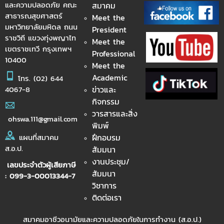
และความปลอดภัย คณะ
สมาคม
สาธารณสุขศาสตร์
Meet the
มหาวิทยาลัยมหิดล ถนน
President
ราชวิถี แขวงทุ่งพญาไท
Meet the
เขตราชเทวี กรุงเทพฯ
Professional
10400
Meet the
Academic
โทร.
(02) 644
ข่าวและ
4067-8
กิจกรรม
วารสารและสิ่ง
ohswa.111@gmail.com
พิมพ์
ฝึกอบรม
แผนที่สมาคม
ส.อ.ป.
สัมมนา
งานประชุม/
เลขประจำตัวผู้เสียภาษี
สัมมนา
: 099-3-00013344-7
วิชาการ
ติดต่อเรา
สมาคมอาชีวอนามัยและความปลอดภัยในการทำงาน (ส.อ.ป.)