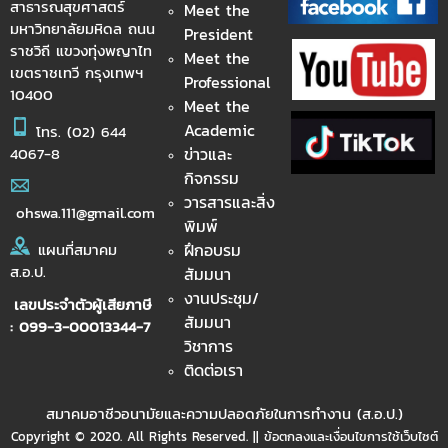
สาธารณสุขศาสตร์
Meet the
มหาวิทยาลัยมหิดล ถนน
President
ราชวิถี แขวงทุ่งพญาไท
Meet the
เขตราชเทวี กรุงเทพฯ
Professional
10400
Meet the
Academic
โทร.
(02) 644
ข่าวและ
4067-8
กิจกรรม
วารสารและสิ่ง
ohswa.111@gmail.com
พิมพ์
ฝึกอบรม
แผนที่สมาคม
ส.อ.ป.
สัมมนา
งานประชุม/
เลขประจำตัวผู้เสียภาษี
สัมมนา
: 099-3-00013344-7
วิชาการ
ติดต่อเรา
สมาคมอาชีวอนามัยและความปลอดภัยในการทำงาน (ส.อ.ป.)
Copyright © 2020. All Rights Reserved. || ข้อตกลงและเงื่อนไขการใช้เว็บไซต์