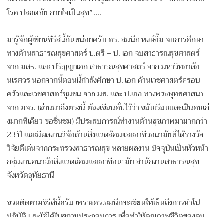
โรค ปลอดภัย กายใจเป็นสุข”…..
มารู้จักผู้เขียนซีรีส์นี้ก
ันหน่อยครับ ดร. สมนึก หงษ์ยิ้ม จบการศึกษา
ทางด้านสาธารณสุขศาสตร์ ป.ตรี – ป. เอก จบสาธารณสุขศาสตร์
จาก มสธ. และ ปริญญาเอก สาธารณสุขศาสตร์ จาก มหาวิทยาลัย
นเรศวร นอกจากนี้ตอนนี้กำลังศึกษา ป. เอก ด้านเวชศาสตร์ครอบ
ครัวและเว
ชศาสตร์ชุมชน จาก มธ. และ ป.เอก ทางพระพุทธศาสนา
จาก มจร. (อ่านมาถึงตรงนี้ ต้องเขียนคั่นไว้ว่า ขยันเรียนและเป็นคนเก่
งมากท
ีเดียว ขอชื่นชม) มีประสบการณ์ทำงานด้านสุขภา
พมามากกว่า
23 ปี และมีผลงานวิจัยด้านสิ่งแวด
ล้อมและอาชีวอนามัยที่ได้รา
งวัล
วิจัยดีเด่นจากกระทรวงส
าธารณสุข หลายผลงาน ปัจจุบันเป็นหัวหน้า
กลุ่มงา
นอนามัยสิ่งแวดล้อมและอาชีอ
นามัย สำนักงานสาธารณสุข
จังหวัดอุ
ทัยธานี
ชวนติดตามซีรีส์นี้ครับ เพราะดร.สมนึกจะเขียนให้เห็
นถึงการนำไป
ปฏิบัติ และใช้ได้ในสถานประกอบการ เพื่อทำให้คุณภาพชีวิตของคน