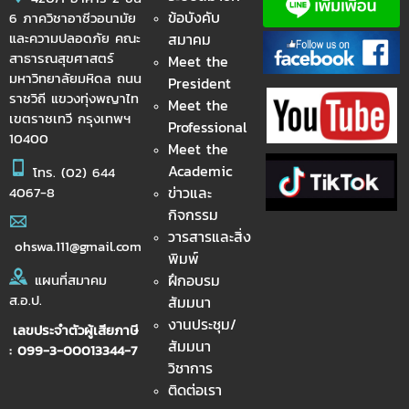
ข้อบังคับ
6 ภาควิชาอาชีวอนามัย
และความปลอดภัย คณะ
สมาคม
สาธารณสุขศาสตร์
Meet the
มหาวิทยาลัยมหิดล ถนน
President
ราชวิถี แขวงทุ่งพญาไท
Meet the
เขตราชเทวี กรุงเทพฯ
Professional
10400
Meet the
Academic
โทร.
(02) 644
ข่าวและ
4067-8
กิจกรรม
วารสารและสิ่ง
ohswa.111@gmail.com
พิมพ์
ฝึกอบรม
แผนที่สมาคม
ส.อ.ป.
สัมมนา
งานประชุม/
เลขประจำตัวผู้เสียภาษี
สัมมนา
: 099-3-00013344-7
วิชาการ
ติดต่อเรา