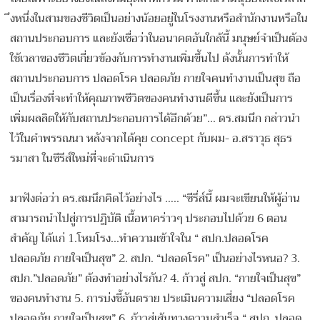
ึงหนึ่งในสามของชีวิตเป็นอย
่างน้อยอยู่ในโรงงานหร
ือสำนักงานหรือใน
สถานประกอบ
การ และยังเชื่อว่าในอนาคตอันใก
ล้นี้ มนุษย์จำเป็นต้อง
ใช้เวลาของ
ชีวิตเกี่ยวข้องกับการทำงาน
เพิ่มขึ้นไป ดังนั้นการทำให้
สถานประกอบก
าร ปลอดโรค ปลอดภัย กายใจคนทำงานเป็นสุข ถือ
เป็นเรื่องที่จะทำให้คุณ
ภาพชีวิตของคนทำงานดีขึ้น และยังเป็นการ
เพิ่มผลลิตให้
กับสถานประกอบการได้อีกด้วย
”... ดร.สมนึก กล่าวนำ
ไว้ในคำพรรณนา หลังจากได้คุย concept กับผม- อ.สราวุธ สุธร
รมาสา ในซีรีส์ใหม่ที่จะดำเนินการ
มาฟังต่อว่า ดร.สมนึกคิดไว้อย่างไร ….. “ซีรี่ส์นี้ ผมจะเขียนให้ผู้อ่าน
สามารถน
ำไปสู่การปฏิบัติ เนื้อหาคร่าวๆ ประกอบไปด้วย 6 ตอน
สำคัญ ได้แก่ 1.โหมโรง...ทำความเข้าใจใน “ สปก.ปลอดโรค
ปลอดภัย กายใจเป็นสุข” 2. สปก. “ปลอดโรค” เป็นอย่างไรหนอ? 3.
สปก.”ปลอดภัย” ต้องทำอย่างไรกัน? 4. ก้าวสู่ สปก. “กายใจเป็นสุข”
ของคนทำงาน 5. การบ่งชี้อันตราย ประเมินความเสี่ยง “ปลอดโรค
ปลอดภัย กายใจเป็นสุข” 6. ก้าวสู่เส้นทางความสำเร็จ “ สปก. ปลอด