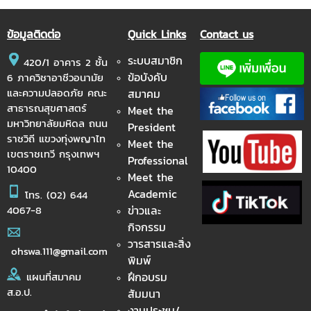
ข้อมูลติดต่อ
Quick Links
Contact us
ระบบสมาชิก
420/1 อาคาร 2 ชั้น
ข้อบังคับ
6 ภาควิชาอาชีวอนามัย
และความปลอดภัย คณะ
สมาคม
สาธารณสุขศาสตร์
Meet the
มหาวิทยาลัยมหิดล ถนน
President
ราชวิถี แขวงทุ่งพญาไท
Meet the
เขตราชเทวี กรุงเทพฯ
Professional
10400
Meet the
Academic
โทร.
(02) 644
ข่าวและ
4067-8
กิจกรรม
วารสารและสิ่ง
ohswa.111@gmail.com
พิมพ์
ฝึกอบรม
แผนที่สมาคม
ส.อ.ป.
สัมมนา
งานประชุม/