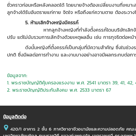
ชั่วคราวก่อนหรือหลังคลอดได้ โดยนายจ้างต้องเปลี่ยนงานที่เหมาะสมใ
ลูกจ้างได้รับอันตรายแก่กาย จิตใจ หรือถึงแก่ความตาย ต้องระวางโท
5. ห้ามเลิกจ้างหญิงมีครรภ์
หากลูกจ้างหญิงที่กำลังตั้งครรภ์โดนบริษัทเลิ
ปรับ แต่ไม่นับรวมการเลิกจ้างด้วยเหตุผลอื่น เช่น การทุจริตต่อหน
ดังนั้นหญิงที่ตั้งครรภ์เป็นกลุ่มที่มีความสำคัญ ซึ่งในช่วงระหว
ปกติ ซึ่งมีผลต่อการทำงาน และงานบางอย่างอาจมีผลกระทบต่อการเจ
ข้อมูลจาก:
1. พระราชบัญญัติคุ้มครองแรงงาน พ.ศ. 2541 มาตรา 39, 41, 42, 
2. พระราชบัญญัติประกันสังคม พ.ศ. 2533 มาตรา 67
ข้อมูลติดต่อ
420/1 อาคาร 2 ชั้น 6 ภาควิชาอาชีวอนามัยและความปลอดภัย คณ
มหาวิทยาลัยมหิดล ถนนราชวิถี แขวงทุ่งพญาไท เขตราชเทวี กรุงเทพฯ