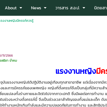
About
News
วารสาร ส.อ.ป.
นิตยสา
แรงงานหญิงมีครรภ์ควรรู้
15/11/2566
ณชลธิชา ขำคม
แรงงานหญิง
มีค
งงานหญิงได้ปฏิบัติงานอยู่เกือบทุกสาขาอาชีพ แต่เนื่องจากมีค
และการมีครรภ์ของเพศหญิง หญิงที่ตั้งครรภ์จึงเป็นกลุ่มที่มีความสำคัญ
ลี่ยนแปลงทั้งร่างกายและจิตใจไปจากภาวะปกติ ซึ่งมีผลต่อการทำงาน
้นในช่วงระหว่างตั้งครรภ์นี้ จึงเป็นช่วงเวลาสำคัญของทั้งแม่และเด็
มิให้ทำงานหนักเกินกำลังและมีความปลอดภัยในการทำงาน และสิทธิประโยช