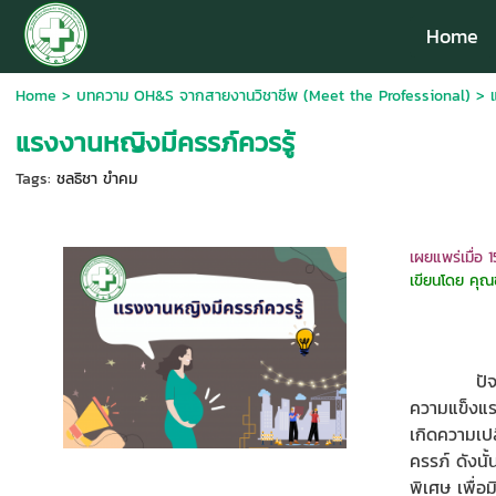
Home
Home
>
บทความ OH&S จากสายงานวิชาชีพ (Meet the Professional)
>
แรงงานหญิงมีครรภ์ควรรู้
Tags:
ชลธิชา ขำคม
เผยแพร่เมื่อ 
เขียนโดย คุ
ปัจจุบันแร
ความแข็งแรง
เกิดความเป
ครรภ์ ดังนั
พิเศษ เพื่อ