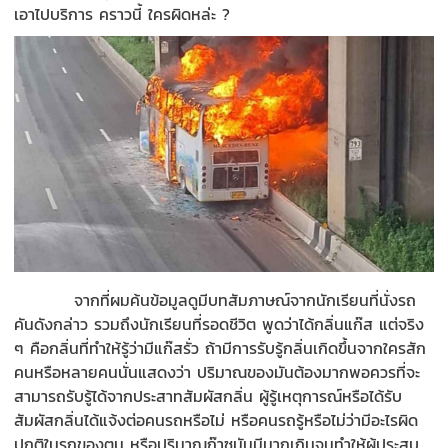
เอาไปบริการ คราวนี้ ใครผิดหล่ะ ?
จากที่ผมค้นข้อมูลดูมีบทสัมภาษณ์จากนักเรียนที่นั่งรถ
คันดังกล่าว รวมถึงนักเรียนที่รอดชีวิต พูดว่าได้กลิ่นแก๊ส แต่จริง
ๆ คือกลิ่นที่ทำให้รู้ว่ามีแก๊สรั่ว ถ้ามีการรับรู้กลิ่นเกิดขึ้นจากใครสัก
คนหรือหลายคนนั่นแสดงว่า ปริมาณของมันต้องมากพอควรที่จะ
สามารถรับรู้ได้จากประสาทสัมผัสกลิ่น ผู้รู้เหตุการณ์หรือได้รับ
สัมผัสกลิ่นได้แจ้งต่อคนรถหรือไม่ หรือคนรถรู้หรือไม่ว่ามีอะไรผิด
ปกติในรถของตน หรือปริมาณก๊าซมันมีมากเกินจนทำให้ผู้ประสบ