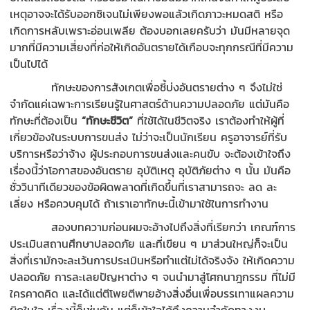
เหตุอาจจะได้รับออกซิเจนไม่เพียงพอแล้วเกิดภาวะหมดสติ หรือ
เกิดการหลับเพราะอ่อนเพลีย ต้องบอกเลยครับว่า มันมีหลายจุด
มากที่มีความเสี่ยงที่ก่อให้เกิดอันตรายได้เกือบจะทุกกรณีที่มีความ
เป็นไปได้
ทักษะของการสังเกตเพื่อชี้บ่งอันตรายต่าง ๆ จึงไม่ใช่
จำกัดแค่เฉพาะการเรียนรู้ในศาสตร์ด้านความปลอดภัย แต่มันคือ
ทักษะที่ต้องเป็น
“ทักษะชีวิต”
ที่ใช้ได้ในชีวิตจริง เราต้องทำให้ผู้ที่
เกี่ยวข้องในระบบการขนส่ง ไม่ว่าจะเป็นนักเรียน ครูอาจารย์ที่รับ
บริการหรือว่าจ้าง ผู้ประกอบการขนส่งและคนขับ จะต้องเข้าใจถึง
เรื่องนี้ว่าโอกาสของอันตราย อุบัติเหตุ อุบัติภัยต่าง ๆ นั้น มันคือ
ชั่ววินาทีเดียวของข้อผิดพลาดที่เกิดขึ้นที่เราสามารถจะ ลด ละ
เลี่ยง หรือควบคุมได้ ถ้าเราเอาทักษะนี้เข้ามาใช้ในการทำงาน
สองบทความก่อนผมจะอ้างไปถึงสิ่งที่เรียกว่า เกณฑ์การ
ประเมินสถานศึกษาปลอดภัย และที่เขียน ๆ มาส่วนใหญ่ก็จะเป็น
สิ่งที่เรามักจะละเว้นการประเมินหรือทำแต่ไม่ได้จริงจัง ให้เกิดความ
ปลอดภัย การละเลยปัญหาต่าง ๆ จนนำมาสู่โศกนาฎกรรม ที่ไม่มี
ใครคาดคิด และได้แต่ตีโพยตีพายอ้างสิ่งอื่นเพื่อบรรเทาแผลความ
ผิดในใจ เรื่องนี้ก็เช่นกัน แต่ก็เข้าใจได้ถึงความจำกัดทางงบ