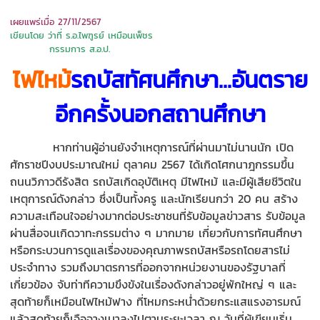
เผยแพร่เมื่อ 27/11/2567
เขียนโดย ว่าที่ ร.อ.ไพฑูรย์ เหมือนเพ็ชร
กรรมการ ส.อ.ป.
ไฟไหม้
รถบัสทัศนศึกษา...อันตราย
อีกครั้งนอกสถานศึกษา
หากท่านผู้อ่านยังจำเหตุการณ์ที่ผ่านมาไม่นานนัก เปิด
ศักราชปีงบประมาณใหม่ ตุลาคม 2567 ได้เกิดโศกนาฎกรรมขึ้น
ถนนวิภาวดีรังสิต รถบัสเกิดอุบัติเหตุ มีไฟไหม้ และมีผู้เสียชีวิตใน
เหตุการณ์ดังกล่าว ซึ่งเป็นทั้งครู และนักเรียนกว่า 20 คน สร้าง
ความสะเทือนใจอย่างมากต่อประชาชนที่รับข้อมูลข่าวสาร รับข้อมูล
ผ่านสื่อจนเกิดวาทะกรรมต่าง ๆ มากมาย เกี่ยวกับการทัศนศึกษา
หรือกระบวนการดูแลเรื่องของคุณภาพรถบัสหรือรถโดยสารไม่
ประจำทาง รวมถึงมาตรการที่ออกจากหน่วยงานของรัฐบาลที่
เกี่ยวข้อง จับท่าทีความขึงขังในเรื่องดังกล่าวอยู่พักใหญ่ ๆ และ
สุดท้ายก็เหมือนไฟไหม้ฟาง ที่โหมกระหน่ำด้วยกระแสแรงอารมณ์
แล้วสุดท้ายก็เจือจางเบาลงไปตามระยะเวลา ณ วันที่ผู้เขียนเริ่ม