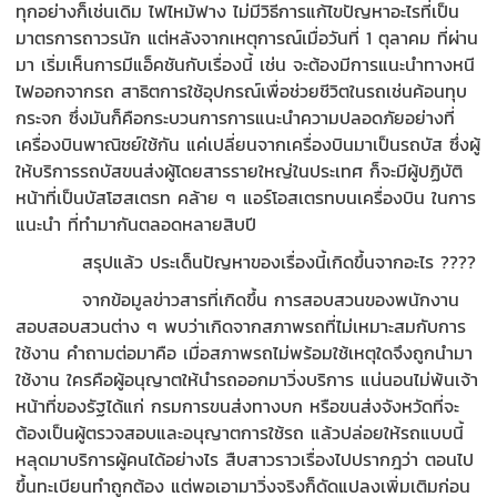
ทุกอย่างก็เช่นเดิม ไฟไหม้ฟาง ไม่มีวิธีการแก้ไขปัญหาอะไรที่เป็น
มาตรการถาวรนัก แต่หลังจากเหตุการณ์เมื่อวันที่ 1 ตุลาคม ที่ผ่าน
มา เริ่มเห็นการมีแอ็คชันกับเรื่องนี้ เช่น จะต้องมีการแนะนำทางหนี
ไฟออกจากรถ สาธิตการใช้อุปกรณ์เพื่อช่วยชีวิตในรถเช่นค้อนทุบ
กระจก ซึ่งมันก็คือกระบวนการการแนะนำความปลอดภัยอย่างที่
เครื่องบินพาณิชย์ใช้กัน แค่เปลี่ยนจากเครื่องบินมาเป็นรถบัส ซึ่งผู้
ให้บริการรถบัสขนส่งผู้โดยสารรายใหญ่ในประเทศ ก็จะมีผู้ปฏิบัติ
หน้าที่เป็นบัสโฮสเตรท คล้าย ๆ แอร์โอสเตรทบนเครื่องบิน ในการ
แนะนำ ที่ทำมากันตลอดหลายสิบปี
สรุปแล้ว ประเด็นปัญหาของเรื่องนี้เกิดขึ้นจากอะไร ????
จากข้อมูลข่าวสารที่เกิดขึ้น การสอบสวนของพนักงาน
สอบสอบสวนต่าง ๆ พบว่าเกิดจากสภาพรถที่ไม่เหมาะสมกับการ
ใช้งาน คำถามต่อมาคือ เมื่อสภาพรถไม่พร้อมใช้เหตุใดจึงถูกนำมา
ใช้งาน ใครคือผู้อนุญาตให้นำรถออกมาวิ่งบริการ แน่นอนไม่พ้นเจ้า
หน้าที่ของรัฐได้แก่ กรมการขนส่งทางบก หรือขนส่งจังหวัดที่จะ
ต้องเป็นผู้ตรวจสอบและอนุญาตการใช้รถ แล้วปล่อยให้รถแบบนี้
หลุดมาบริการผู้คนได้อย่างไร สืบสาวราวเรื่องไปปรากฎว่า ตอนไป
ขึ้นทะเบียนทำถูกต้อง แต่พอเอามาวิ่งจริงก็ดัดแปลงเพิ่มเติมก่อน