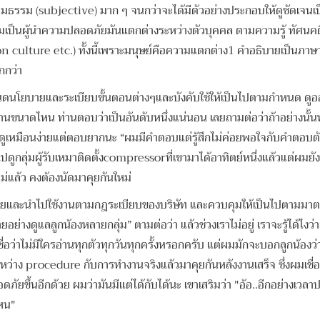
นามธรรม (subjective) มาก ๆ จนกว่าจะได้มีตัวอย่างประกอบให้ดูชัดเจน
ามเป็นผู้นำความปลอดภัยมันแตกต่างระหว่างตัวบุคคล ตามความรู้ ทัศนค
ture etc.) ทั้งนี้เพราะมนุษย์คือความแตกต่าง1 คำอธิบายเป็นภาษาง่
กกว่า
นดนโยบายและระเบียบขั้นตอนต่างๆและบังคับใช้ให้เป็นไปตามกำหนด ดูออ
าดไหน ท่านตอบว่าเป็นอันดับหนึ่งแน่นอน เลยถามต่อว่าถ้าอย่างนั้นท่าน
คุณดูเหมือนง่ายแต่ตอบยากนะ “ผมมีคำตอบแต่รู้สึกไม่ค่อยพอใจกับคำตอบตั
ดูกลุ่มผู้รับเหมาติดตั้งcompressorที่เขามาได้อาทิตย์หนึ่งแล้วแต่ผมยั
ล้ว คงต้องนัดมาคุยกันใหม่
ยและนำไปใช้งานตามกฎระเบียบของบริษัท และควบคุมให้เป็นไปตามมาตรฐ
งดูแลลูกน้องหลายกลุ่ม” ตามต่อว่า แล้วช่วงเราไม่อยู่ เราจะรู้ได้ไง
่อว่าไม่มีใครอ่านทุกตัวทุกวันทุกครั้งหรอกครับ แต่ผมมักจะบอกลูกน้องว่
หว่าง procedure กับการทำงานจริงแล้วมาคุยกันหลังงานเสร็จ ซึ่งผมเชื่อ
ยขึ้นอีกด้วย ผมว่ามันมีแต่ได้กับได้นะ เขาเสริมว่า "อ้อ..อีกอย่างเ
ไหน"