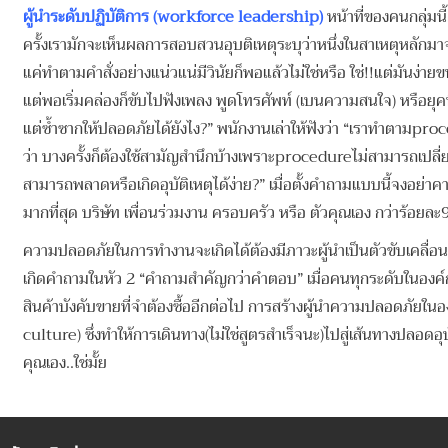
ผู้นำระดับปฏิบัติการ (workforce leadership)
หน้าที่ของคนกลุ่มน
ครั้งเรามักจะเห็นผลการสอบสวนอุบติเหตุระบุว่าหนึ่งในสาเหตุหลักมา
แค่ทำตามคำสั่งอย่างแน่วแน่มีวินัยก็พอแล้วไม่ใช่หรือ ใช่!!แต่มันง่า
แต่พอเริ่มคล่องก็ขับไปฟังเพลง พูดโทรศัพท์ (เบนความสนใจ) หรือยุค
แต่ซ้ำซากให้ปลอดภัยได้ยังไง?” พนักงานเล่าให้ฟังว่า “เราทำตามp
ว่า บางครั้งก็ต้องใช้สามัญสำนึกบ้างเพราะprocedureไม่สามารถเปลี่
สามารถพลาดหรือเกิดอุบัติเหตุได้ง่าย?” เมื่อตั้งคำถามแบบนี้จงอย่าค
มากที่สุด บริษัท เพื่อนร่วมงาน ครอบครัว หรือ ตัวคุณเอง กว่าร
ความปลอดภัยในการทำงานจะเกิดได้ต้องมีภาวะผู้นำเป็นตัวขับเคลื่อน 
เกิดคำถามในหัว 2 “คำถามสำคัญกว่าคำตอบ” เมื่อคนทุกระดับในองค์กา
สินค้าบังคับขายที่จำต้องซื้ออีกต่อไป การสร้างผู้นำความปลอดภัย
culture) ซึ่งทำให้การเดินทาง(ไม่ใช่สูตรสำเร็จนะ)ไปสู่เส้นทางปลอดอ
คุณเอง..ใช่มั้ย