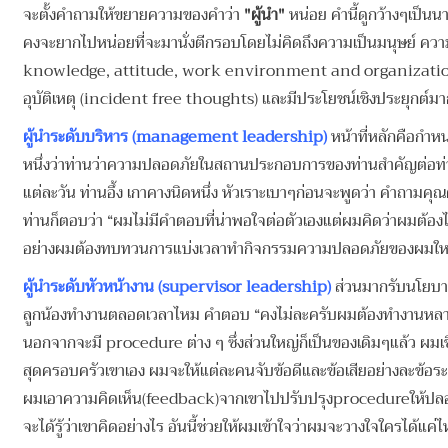
จะตั้งคำถามให้ขยายความของคำว่า
"ผู้นำ"
หน่อย คำนี้ดูกว้างๆเป็น
คงจะยากไปหน่อยที่จะมานั่งตีกรอบโดยไม่คิดถึงความเป็นมนุษย์ คว
knowledge, attitude, work environment and organization cul
อุบัติเหตุ (incident free thoughts) และมีประโยชน์เชิงประยุกต์มา
ผู้นำระดับบริหาร (management leadership)
หน้าที่หลักคือกำห
หนึ่งว่าท่านว่าความปลอดภัยในสถานประกอบการของท่านสำคัญต่อท่านขน
แต่ละวัน ท่านอึ้ง เกาคางนิดหนึ่ง หัวเราะเบาๆก่อนจะพูดว่า คำถาม
ท่านก็ตอบว่า “ผมไม่มีคำตอบที่น่าพอใจต่อตัวเองแต่ผมคิดว่าผมต้องไป
อย่างผมต้องทบทวนการแบ่งเวลาทำกิจกรรมความปลอดภัยของผมใหม่แ
ผู้นำระดับหัวหน้างาน (supervisor leadership)
ส่วนมากรับนโยบา
ลูกน้องทำงานตลอดเวลาไหม คำตอบ “คงไม่ละครับผมต้องทำงานหลายอย่า
นอกจากจะมี procedure ต่าง ๆ ซึ่งส่วนใหญ่ก็เป็นของเดิมๆแล้ว ผมเชื
สุดครอบครัวเขาเอง ผมจะให้แต่ละคนจับข้อดีและข้อเสียอย่างละข้อระ
ผมเอาความคิดเห็น(feedback)จากเขาไปปรับปรุงprocedureให้ปลอดภั
จะได้รู้ว่าเขาคิดอย่างไร อันนี้ช่วยให้ผมเข้าใจว่าผมจะวางใจใครได้แค่