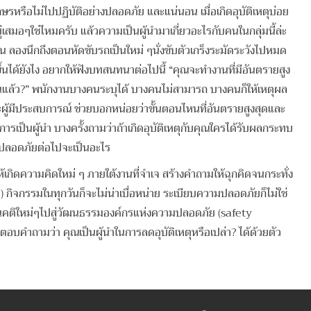
รหรือไม่ไปปฏิบัติอย่างปลอดภัย และแน่นอน เมื่อเกิดอุบัติเหตุบ่อย
สมอๆใช่ไหมครับ แล้วความเป็นผู้นำมาเกี่ยวอะไรกับคนในกลุ่มนี้ล่ะ
ยชิน ลองนึกถึงตอนหัดขับรถเป็นใหม่ ๆนั่งขับตัวเกร็งระมัดระวังไปหมด
ึ้นได้ยังไง อยากให้ฟังบทสนทนาต่อไปนี้
“คุณจะทำงานที่มีอันตรายสูง
ไหนแล้ว?” พนักงานบางคนระบุได้ บางคนไม่สามารถ บางคนก็ให้เหตุผล
นะผู้มีประสบการณ์ ช่วยบอกหน่อยว่าขั้นตอนไหนที่อันตรายสูงสุดและ
ารเป็นผู้นำ บางครั้งถามว่าถ้าเกิดอุบัติเหตุกับคุณใครได้รับผลกระทบ
มปลอดภัยต่อไปจะเป็นอะไร
เกิดความคิดใหม่ ๆ ภายใต้งานที่จำเจ สร้างคำถามให้ฉุกคิดจนกระทั่ง
ิจกรรมในทุกวันก็จะไม่น่าเบื่อหน่าย ระเบียบความปลอดภัยก็ไม่ใช่
ัศนคติใหม่ๆไปสู่วัฒนธรรมองค์กรแห่งความปลอดภัย (safety
งตอบคำถามว่า คุณเป็นผู้นำในการลดอุบัติเหตุหรือเปล่า? ได้ด้วยตัว