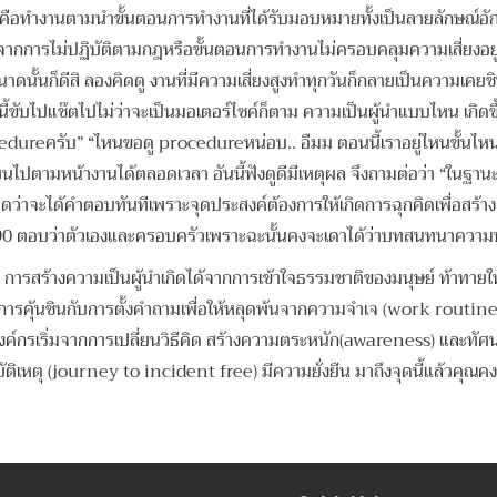
ี้คือทำงานตามนำขั้นตอนการทำงานที่ได้รับมอบหมายทั้งเป็นลายลักษณ์อักษ
จากการไม่ปฏิบัติตามกฎหรือขั้นตอนการทำงานไม่ครอบคลุมความเสี่ยงอยู่เ
ยขนาดนั้นก็ดีสิ ลองคิดดู งานที่มีความเสี่ยงสูงทำทุกวันก็กลายเป็นความเค
นี้ขับไปแช๊ตไปไม่ว่าจะเป็นมอเตอร์ไซค์ก็ตาม ความเป็นผู้นำแบบไหน เกิดข
rocedureครับ” “ไหนขอดู procedureหน่อบ.. อืมม ตอนนี้เราอยู่ไหนขั้น
ยนไปตามหน้างานได้ตลอดเวลา อันนี้ฟังดูดีมีเหตุผล จึงถามต่อว่า “ในฐา
าดว่าจะได้คำตอบทันทีเพราะจุดประสงค์ต้องการให้เกิดการฉุกคิดเพื่อสร้างก
้อยละ90 ตอบว่าตัวเองและครอบครัวเพราะฉะนั้นคงจะเดาได้ว่าบทสนทนาควา
การสร้างความเป็นผู้นำเกิดได้จากการเข้าใจธรรมชาติของมนุษย์ ท้าทายให้
รคุ้นชินกับการตั้งคำถามเพื่อให้หลุดพ้นจากความจำเจ (work routine) ก
ในองค์กรเริ่มจากการเปลี่ยนวิธีคิด สร้างความตระหนัก(awareness) และท
ุบัติเหตุ (journey to incident free) มีความยั่งยืน มาถึงจุดนี้แล้วคุณค