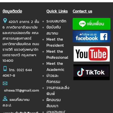
ข้อมูลติดต่อ
Quick Links
Contact us
ระบบสมาชิก
420/1 อาคาร 2 ชั้น
ข้อบังคับ
6 ภาควิชาอาชีวอนามัย
และความปลอดภัย คณะ
สมาคม
สาธารณสุขศาสตร์
Meet the
มหาวิทยาลัยมหิดล ถนน
President
ราชวิถี แขวงทุ่งพญาไท
Meet the
เขตราชเทวี กรุงเทพฯ
Professional
10400
Meet the
Academic
โทร.
(02) 644
ข่าวและ
4067-8
กิจกรรม
วารสารและสิ่ง
ohswa.111@gmail.com
พิมพ์
ฝึกอบรม
แผนที่สมาคม
ส.อ.ป.
สัมมนา
งานประชุม/