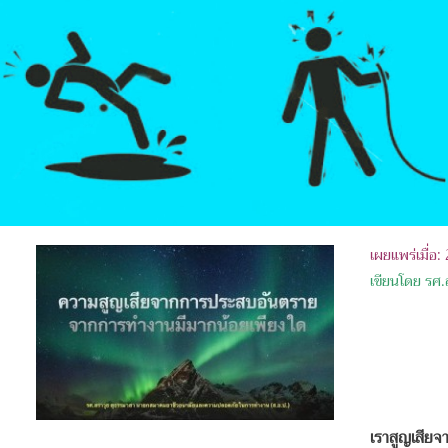
เผยแพร่เมื่อ
เขียนโดย รศ.
เราสูญเสีย