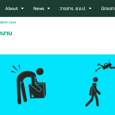
About
News
วารสาร ส.อ.ป.
นิตยสา
dent Loss
ำงาน