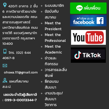
ระบบสมาชิก
420/1 อาคาร 2 ชั้น
ข้อบังคับ
6 ภาควิชาอาชีวอนามัย
และความปลอดภัย คณะ
สมาคม
สาธารณสุขศาสตร์
Meet the
มหาวิทยาลัยมหิดล ถนน
President
ราชวิถี แขวงทุ่งพญาไท
Meet the
เขตราชเทวี กรุงเทพฯ
Professional
10400
Meet the
Academic
โทร.
(02) 644
ข่าวและ
4067-8
กิจกรรม
วารสารและสิ่ง
ohswa.111@gmail.com
พิมพ์
ฝึกอบรม
แผนที่สมาคม
ส.อ.ป.
สัมมนา
งานประชุม/
เลขประจำตัวผู้เสียภาษี
สัมมนา
: 099-3-00013344-7
วิชาการ