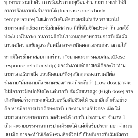
ทุกท่านทราบกันดีว่า การรับประทานทุเรียนจำนวนมาก จะทำให้มี
อาการร้อนภายในร่างกายได้ (Increase one's body
temperature) ในแง่การรับสัมผัสสารเคมีเช่นกัน พวกเราไม่
สามารถหลีกเลี่ยงการรับสัมผัสสารเคมีที่ใช้ในชีวิตประจำวัน และใช้
ประโยชน์ในกระบวนการผลิตในโรงงานอุตสาหกรรมการรับสัมผัส
สารเคมีความเข้มสูงระดับหนึ่ง อาจจะเกิดผลกระทบต่อร่างกายได้
หากมีใครสักคนสอบถามท่านว่า “ขนาดและการตอบสนอง(Dose
response relationship) ของร่างกายต่อสารเคมีคืออะไร”ท่าน
สามารถอธิบายถึง แนวคิดแบบ“ถึงจุดวิกฤตของสารเคมีต่อ
ร่างกาย”นั่นหมายถึง ขนาดของสารเคมีระดับต่ำ (Low dose)อาจจะ
ไม่มีอาการผิดปกติใดใด แต่หากรับสัมผัสขนาดสูง (High dose) อาจ
เกิดพิษต่อร่างกายจนเจ็บป่วยหรือเสียชีวิตได้ ขอยกอีกสักตัวอย่าง
คือ หากมีอาการปวดศีรษะเรารับประทานยาแก้ปวด½ เม็ด ไม่
สามารถบรรเทาอาการปวดศีรษะได้ หากรับประทานยา จำนวน 1
เม็ด จะช่วยบรรเทาอาการปวดศีรษะได้ แต่เมื่อรับประทานยา จำนวน
30 เม็ด อาจจะทำให้เกิดพิษจนเสียชีวิตได้ เป็นต้นการรับสัมผัสสาร