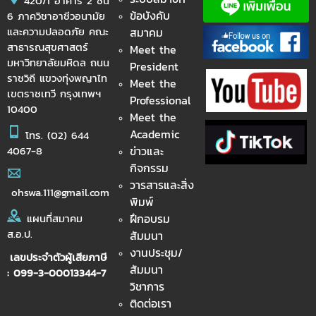
420/1 อาคาร 2 ชั้น
ข้อบังคับ
6 ภาควิชาอาชีวอนามัย
และความปลอดภัย คณะ
สมาคม
สาธารณสุขศาสตร์
Meet the
มหาวิทยาลัยมหิดล ถนน
President
ราชวิถี แขวงทุ่งพญาไท
Meet the
เขตราชเทวี กรุงเทพฯ
Professional
10400
Meet the
Academic
โทร.
(02) 644
ข่าวและ
4067-8
กิจกรรม
วารสารและสิ่ง
ohswa.111@gmail.com
พิมพ์
ฝึกอบรม
แผนที่สมาคม
ส.อ.ป.
สัมมนา
งานประชุม/
เลขประจำตัวผู้เสียภาษี
สัมมนา
: 099-3-00013344-7
วิชาการ
ติดต่อเรา