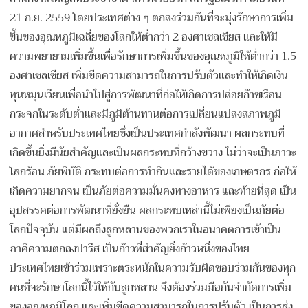
21 ก.ย. 2559 โดยประเทศต่าง ๆ ตกลงร่วมกันที่จะมุ่งรักษาการเพิ่ม
ขึ้นของอุณหภูมิเฉลี่ยของโลกให้ต่ำกว่า 2 องศาเซลเซียส และให้มี
ความพยายามเพิ่มขึ้นเพื่อรักษาการเพิ่มขึ้นของอุณหภูมิให้ต่ำกว่า 1.5
องศาเซลเซียส เพิ่มขีดความสามารถในการปรับตัวและทำให้เกิดเงิน
ทุนหมุนเวียนเพื่อนำไปสู่การพัฒนาที่ก่อให้เกิดการปล่อยก๊าซเรือน
กระจกในระดับต่ำและมีภูมิต้านทานต่อการเปลี่ยนแปลงสภาพภูมิ
อากาศสำหรับประเทศไทยซึ่งเป็นประเทศกำลังพัฒนา ผลกระทบที่
เกิดขึ้นยิ่งมีนัยสำคัญและเป็นผลกระทบที่กว้างขวาง ไม่ว่าจะเป็นภาวะ
โลกร้อน ภัยพิบัติ กระทบต่อการทำกินและรายได้ของเกษตรกร ก่อให้
เกิดความยากจน เป็นภัยต่อความมั่นคงทางอาหาร และท้ายที่สุด เป็น
อุปสรรคต่อการพัฒนาที่ยั่งยืน ผลกระทบเหล่านี้ไม่เพียงเป็นภัยต่อ
โลกปัจจุบัน แต่มีผลถึงลูกหลานของพวกเราในอนาคตการเข้าเป็น
ภาคีความตกลงปารีส เป็นก้าวที่สำคัญยิ่งก้าวหนึ่งของไทย
ประเทศไทยเข้าร่วมเพราะตระหนักในความรับผิดชอบร่วมกันของทุก
คนที่จะรักษาโลกนี้ไว้ให้กับลูกหลาน จึงต้องร่วมมือกันจำกัดการเพิ่ม
ของอุณหภูมิโลก และเพิ่มขีดความสามารถในการปรับตัว เป็นการส่ง