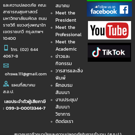
และความปลอดภัย คณะ
สมาคม
สาธารณสุขศาสตร์
Meet the
มหาวิทยาลัยมหิดล ถนน
President
ราชวิถี แขวงทุ่งพญาไท
Meet the
เขตราชเทวี กรุงเทพฯ
Professional
10400
Meet the
Academic
โทร.
(02) 644
ข่าวและ
4067-8
กิจกรรม
วารสารและสิ่ง
ohswa.111@gmail.com
พิมพ์
ฝึกอบรม
แผนที่สมาคม
ส.อ.ป.
สัมมนา
งานประชุม/
เลขประจำตัวผู้เสียภาษี
สัมมนา
: 099-3-00013344-7
วิชาการ
ติดต่อเรา
สมาคมอาชีวอนามัยและความปลอดภัยในการทำงาน (ส.อ.ป.)