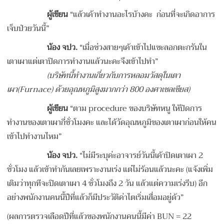
ผู้เขียน
“แล้วเค้าทำงานอะไรบ้างคะ ก่อนที่จะเกิดอาการ
เจ็บป่วยวันนี้”
น้อง จปว.
“เมื่อช่วงสายๆเค้าเข้าไปแซะลอกตะกรันใน
เตาเผาแต่เตาปิดการทำงานแล้วนะคะจึงเข้าไปทำ”
(บริษัทนี้ทำงานเกี่ยวกับการหลอมวัสดุในเตา
เผา(Furnace) ด้วยอุณหภูมิสูงมากกว่า 800 องศาเซลเซียส)
ผู้เขียน
“ตาม procedure ของบริษัทหนู ให้ปิดการ
ทำงานของเตาเผากี่ชั่วโมงคะ และได้วัดอุณหภูมิของเตาเผาก่อนให้คน
เข้าไปทำงานไหม”
น้อง จปว.
“ไม่มีระบุค่ะอาจารย์วันนี้เค้าปิดเตาเผา 2
ชั่วโมง แล้วเข้าทำกันเลยเพราะงานเร่ง แต่ไม่ร้อนแล้วนะคะ (แจ้งเพิ่ม
เติมว่าทุกทีจะปิดเตาเผา 4 ชั่วโมงถึง 2 วัน แล้วแต่ความเร่งรีบ) อีก
อย่างพนักงานคนนี้ปีที่แล้วก็มีประวัติค่าไตเริ่มเสื่อมอยู่ด้ว”
(ผลการตรวจเลือดปีที่แล้วของพนักงานคนนี้มีค่า BUN = 22