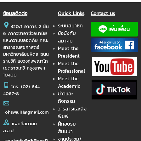
ข้อมูลติดต่อ
Quick Links
Contact us
ระบบสมาชิก
420/1 อาคาร 2 ชั้น
ข้อบังคับ
6 ภาควิชาอาชีวอนามัย
และความปลอดภัย คณะ
สมาคม
สาธารณสุขศาสตร์
Meet the
มหาวิทยาลัยมหิดล ถนน
President
ราชวิถี แขวงทุ่งพญาไท
Meet the
เขตราชเทวี กรุงเทพฯ
Professional
10400
Meet the
Academic
โทร.
(02) 644
ข่าวและ
4067-8
กิจกรรม
วารสารและสิ่ง
ohswa.111@gmail.com
พิมพ์
ฝึกอบรม
แผนที่สมาคม
ส.อ.ป.
สัมมนา
งานประชุม/