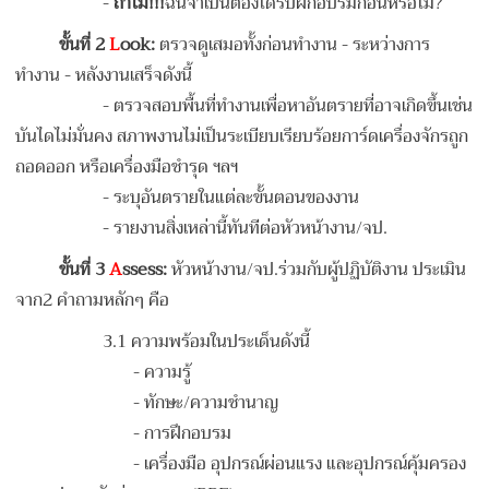
-
ถ้าไม่
!!!
ฉันจำเป็นต้องได้รับฝึกอบรมก่อนหรือไม่?
ขั้นที่
2
L
ook:
ตรวจดูเสมอทั้งก่อนทำงาน - ระหว่างการ
ทำงาน - หลังงานเสร็จดังนี้
-
ตรวจสอบพื้นที่ทำงานเพื่อหาอันตรายที่อาจเกิดขึ้นเช่น
บันไดไม่มั่นคง สภาพงานไม่เป็นระเบียบเรียบร้อยการ์ดเครื่องจักรถูก
ถอดออก หรือเครื่องมือชำรุด ฯลฯ
-
ระบุอันตรายในแต่ละขั้นตอนของงาน
- ร
ายงานสิ่งเหล่านี้ทันทีต่อหัวหน้างาน/จป.
ขั้นที่
3
A
ssess:
หัวหน้างาน/จป.ร่วมกับผู้ปฏิบัติงาน ประเมิน
จาก2 คำถามหลักๆ คือ
3.1 ความพร้อมในประเด็นดังนี้
-
ความรู้
-
ทักษะ/ความชำนาญ
-
การฝึกอบรม
-
เครื่องมือ อุปกรณ์ผ่อนแรง และอุปกรณ์คุ้มครอง