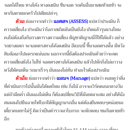
จอดได้ไหม ทางโค้ง ทางลงเนิน ขืนจอด รถคันอื่นมาเสยท้ายเข้า จะ
พากันตายยกครัวไปเสียเปล่าๆ
ตัวเอ
ย่อมาจากคำว่า
แอสเสจ (ASSESS)
แปลว่าประเมิน ก็
ความเสี่ยงไง ประเมินว่าโอกาสเกิดมันเป็นยังไง เกิดแล้วรุนแรงไหม
คงไม่ต้องถึงกับกางตารางความเสี่ยง สัญชาติญานนี่ก็ใช้ได้แล้ว อย่าง
รถยางแตก จะจอดตรงทางโค้งลงเนิน อีแบบนี้ ขึ้นจอดตรงนั้น มีหวัง
สิบล้อเอาไปแดรกแน่นอน นอกจากนี้ยังต้องประเมินด้วยว่าจะลด
ความเสี่ยงยังไง ไม่ใช่ จอดตรงทางโค้งลงเนิน แล้วไปหักกิ่งไม่มาวาง
หวังให้คนเห็น รถมาเร็วๆ มันมองไม่ทัน ทำอะไรต้องประเมิน
ตัวเอ็ม
ย่อมาจากคำว่า
แมเนจ (Manage)
แปลว่า คอยดูว่าสิ่ง
ที่ดำเนินการไปนั้นมันได้ผลไหม เช่น กิ่งไม้ อาจจะเวิร์คตอนกลางวัน
แต่ถ้ามืดค่ำ มันมองไม่เห็น ก็ต้องเปลี่ยนวิธีที่มันเหมาะสม อย่างให้นัง
สนมลงไปยืนฉายไฟโบกให้สัญญานรถอื่น แต่ต้องยืนหลบๆหน่อยนะ
เดี๋ยวคนเขาไม่รู้ คิดว่าเป็นตำรวจมาโบกรถ จะหักหลบ ชนกันตายเข้า
อีก