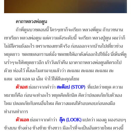
คาถาหลวงพ่อตูน
ถ้าพี่ตูนบวชตอนนี้ ใครๆเขาก็จะเรียก หลวงพี่ตูน ถ้าบวชนาน
เขาเรียก หลวงพ่อตูน แต่ความดังระดับนี้ จะเรียก หลวงปู่ตูน ผมว่าก็
ไม่มีใครแย้งอะไร เพราะของเขาดีจริง
ก่อนออกจากบ้านไปเที่ยวช่วง
หยุดยาว ชดเชยสงกรานต์มั่ง ชดเชยให้เอาตังค์ออกไปใช้มั่ง นี่เห็นพี่ตู
นร่ำๆจะให้หยุดยาวอีก เก้าวันเก้าคืน เอาคาถาหลวงพ่อตูนติดรถไป
ด้วย
ท่องไว้
ตั้งนะโมสามจบแล้วว่า สะแลม สะแลม สะแลม สะ
แลม เอส แอล เอ เอ็ม
จำไว้ให้ดีนะคุณโยม
ตัวเอส
ย่อมาจากคำว่า
สะต๊อป (
STOP)
ที่แปลว่าหยุด ความ
หมายก็คือ ก่อนจะทำอะไร หยุดคิดสักนิด คิดว่าปลอดภัยกับตัวเอง
ไหม ปลอดภัยกับคนอื่นไหม คิดวางแผนให้รอบคอบก่อนลงมือ
ทำงานทำการ
ตัวแอล
ย่อมาจากคำว่า
ลุ๊ค (LOOK)
แปลว่า มองดู มองรอบๆ
ข้างบน ข้างล่าง ข้างซ้าย ข้างขวา มีอะไรที่จะเป็นอันตรายไหม ตรงนี้