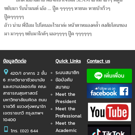
ยกตัวอย่างมานี่ พอจะเข้าใจไหม SLAM
เอาล่ะ เอาๆ พี่ตูน
ขยับมา รับน้ำมนต์ เอ้อ ... ปู๊ด ๆๆๆๆๆ หายนะ หายบ้าเร็วๆ
ปู๊ดๆๆๆๆๆ
อ้าว น่าน พี่ป้อม ไปโดนอะไรมาล่ะ หน้าตาหมองคล้ำ สงสัยโดนของ
มา มาๆๆๆ ขยับมาใกล้ๆ เออๆๆๆๆ ปู๊ด ๆๆๆๆๆๆ
ข้อมูลติดต่อ
Quick Links
Contact us
ระบบสมาชิก
420/1 อาคาร 2 ชั้น
ข้อบังคับ
6 ภาควิชาอาชีวอนามัย
และความปลอดภัย คณะ
สมาคม
สาธารณสุขศาสตร์
Meet the
มหาวิทยาลัยมหิดล ถนน
President
ราชวิถี แขวงทุ่งพญาไท
Meet the
เขตราชเทวี กรุงเทพฯ
Professional
10400
Meet the
Academic
โทร.
(02) 644