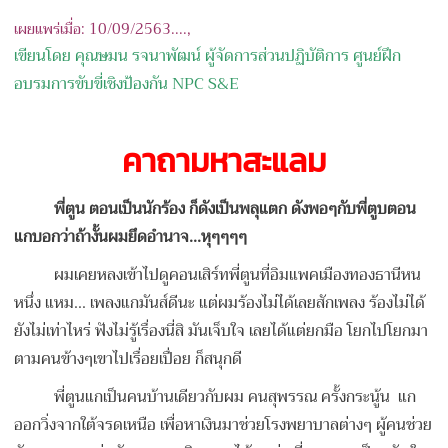
เผยแพร่เมื่อ: 10/09/2563....,
เขียนโดย คุณษมน รจนาพัฒน์ ผู้จัดการส่วนปฏิบัติการ ศูนย์ฝึก
อบรมการขับขี่เชิงป้องกัน NPC S&E
คาถามหาสะแลม
พี่ตูน ตอนเป็นนักร้อง ก็ดังเป็นพลุแตก ดังพอๆกับพี่ตูบตอน
แกบอกว่าถ้างั้นผมยึดอำนาจ...หุๆๆๆๆ
ผมเคยหลงเข้าไปดูคอนเสิร์ทพี่ตูนที่อิมแพคเมืองทองธานีหน
หนึ่ง แหม... เพลงแกมันส์ดีนะ แต่ผมร้องไม่ได้เลยสักเพลง ร้องไม่ได้
ยังไม่เท่าไหร่ ฟังไม่รู้เรื่องนี่สิ มันเจ็บใจ เลยได้แต่ยกมือ โยกไปโยกมา
ตามคนข้างๆเขาไปเรื่อยเปื่อย ก็สนุกดี
พี่ตูนแกเป็นคนบ้านเดียวกับผม คนสุพรรณ ครั้งกระนู้น แก
ออกวิ่งจากใต้จรดเหนือ เพื่อหาเงินมาช่วยโรงพยาบาลต่างๆ ผู้คนช่วย