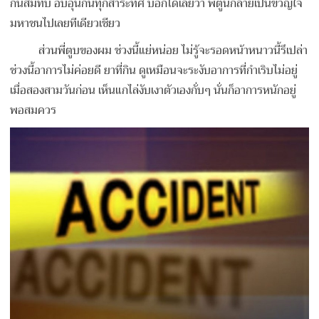
กันสมทบ อบอุ่นกันทุกสาระทิศ บอกได้เลยว่า พี่ตูนกลายเป็นขวัญใจ
มหาชนไปเลยทีเดียวเชียว
ส่วนพี่ตูบของผม ช่วงนี้แย่หน่อย ไม่รู้จะรอดหน้าหนาวนี้รึเปล่า
ช่วงนี้อาการไม่ค่อยดี ยาที่กิน ดูเหมือนจะระงับอาการที่กำเริบไม่อยู่
เมื่อสองสามวันก่อน เห็นแกไล่งับเงาตัวเองกั่บๆ นั่นก็อาการหนักอยู่
พอสมควร