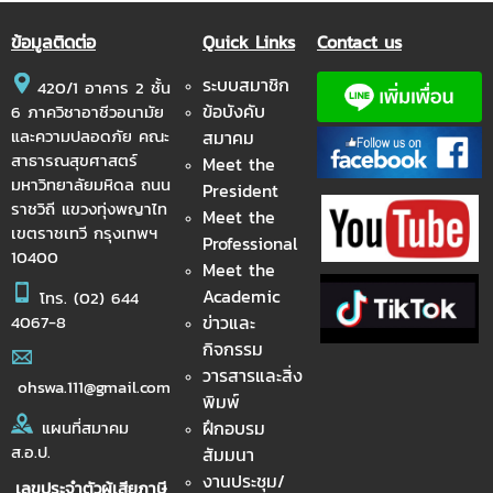
ข้อมูลติดต่อ
Quick Links
Contact us
ระบบสมาชิก
420/1 อาคาร 2 ชั้น
ข้อบังคับ
6 ภาควิชาอาชีวอนามัย
และความปลอดภัย คณะ
สมาคม
สาธารณสุขศาสตร์
Meet the
มหาวิทยาลัยมหิดล ถนน
President
ราชวิถี แขวงทุ่งพญาไท
Meet the
เขตราชเทวี กรุงเทพฯ
Professional
10400
Meet the
Academic
โทร.
(02) 644
ข่าวและ
4067-8
กิจกรรม
วารสารและสิ่ง
ohswa.111@gmail.com
พิมพ์
ฝึกอบรม
แผนที่สมาคม
ส.อ.ป.
สัมมนา
งานประชุม/
เลขประจำตัวผู้เสียภาษี