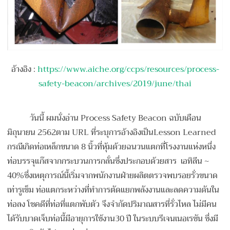
อ้างอิง :
https://www.aiche.org/ccps/resources/process-
safety-beacon/archives/2019/june/thai
วันนี้ ผมนั่งอ่าน Process Safety Beacon ฉบับเดือน
มิถุนายน 2562ตาม URL ที่ระบุการอ้างอิงเป็นLesson Learned
กรณีเกิดท่อเหล็กขนาด 8 นิ้วที่หุ้มด้วยฉนวนแตกที่โรงงานแห่งหนึ่ง
ท่อบรรจุแก๊สจากกระบวนการกลั่นซึ่งประกอบด้วยสาร เอทิลีน ~
40%ซึ่งเหตุการณ์นี้เริ่มจากพนักงานฝ่ายผลิตตรวจพบรอยรั่วขนาด
เท่ารูเข็ม ท่อแตกระหว่างที่ทำการตัดแยกพลังงานและลดความดันใน
ท่อลง โชคดีที่ท่อที่แตกพับตัว จึงจำกัดปริมาณสารที่รั่วไหล ไม่มีคน
ได้รับบาดเจ็บท่อนี้มีอายุการใช้งาน30 ปี ในระบบรีเจนเนอเรชัน ซึ่งมี