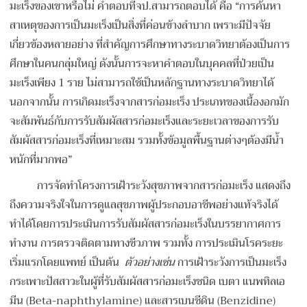
มะเร็งของเขาหรือไม่ คำตอบที่จป.สามารถตอบได้ คือ “การค้นหา
สาเหตุของการเป็นมะเร็งเป็นสิ่งที่ค่อนข้างลำบาก เพราะมีปัจจัย
เกี่ยวข้องหลายอย่าง ที่สำคัญการศึกษาทางระบาดวิทยาต้องเป็นการ
ศึกษาในคนกลุ่มใหญ่ ดังนั้นการจะหาคำตอบในบุคคลที่ป่วยเป็น
มะเร็งเพียง 1 ราย ไม่สามารถใช้เป็นหลักฐานทางระบาดวิทยาได้
นอกจากนั้น การเกิดมะเร็งจากสารก่อมะเร็ง ประเภทของเนื้องอกมัก
จะสัมพันธ์กับการรับสัมผัสสารก่อมะเร็งและระยะเวลาของการรับ
สัมผัสสารก่อมะเร็งที่เหมาะสม รวมทั้งข้อมูลพื้นฐานต่างๆต้องมีน้ำ
หนักที่มากพอ”
การจัดทำโครงการเฝ้าระวังสุขภาพจากสารก่อมะเร็ง แสดงถึง
ถึงความจริงใจในการดูแลสุขภาพผู้ประกอบอาชีพอย่างแท้จริงได้
ทำได้โดยการประเมินการรับสัมผัสสารก่อมะเร็งในบรรยากาศการ
ทำงาน การตรวจติดตามทางชีวภาพ รวมทั้ง การประเมินโรคระยะ
เริ่มแรกโดยแพทย์ เป็นต้น
ตัวอย่างเช่น
การเฝ้าระวังการเป็นมะเร็ง
กระเพาะปัสสาวะในผู้ที่รับสัมผัสสารก่อมะเร็งชนิด เบตา แนพทิลเอ
มีน (Beta-naphthylamine) และสารเบนซีดิน (Benzidine)