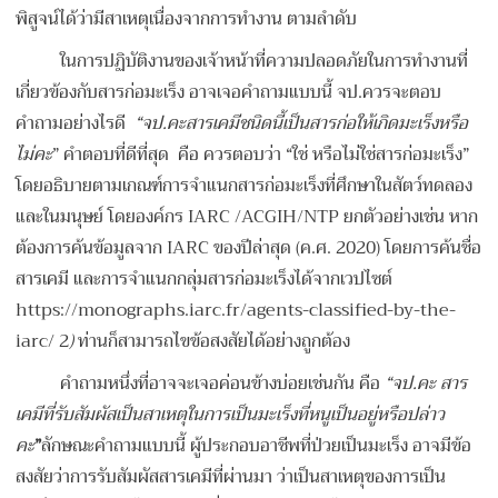
พิสูจน์ได้ว่ามีสาเหตุเนื่องจากการทำงาน ตามลำดับ
ในการปฏิบัติงานของเจ้าหน้าที่ความปลอดภัยในการทำงานที่
เกี่ยวข้องกับสารก่อมะเร็ง อาจเจอคำถามแบบนี้ จป.ควรจะตอบ
คำถามอย่างไรดี
“จป.คะสารเคมีชนิดนี้เป็นสารก่อให้เกิดมะเร็งหรือ
ไม่คะ
” คำตอบที่ดีที่สุด คือ ควรตอบว่า “ใช่ หรือไม่ใช่สารก่อมะเร็ง”
โดยอธิบายตามเกณฑ์การจำแนกสารก่อมะเร็งที่ศึกษาในสัตว์ทดลอง
และในมนุษย์ โดยองค์กร IARC /ACGIH/NTP ยกตัวอย่างเช่น หาก
ต้องการค้นข้อมูลจาก IARC ของปีล่าสุด (ค.ศ. 2020) โดยการค้นชื่อ
สารเคมี และการจำแนกกลุ่มสารก่อมะเร็งได้จากเวปไซต์
https://monographs.iarc.fr/agents-classified-by-the-
iarc/ 2
)
ท่านก็สามารถไขข้อสงสัยได้อย่างถูกต้อง
คำถามหนึ่งที่อาจจะเจอค่อนข้างบ่อยเช่นกัน คือ
“จป.คะ สาร
เคมีที่รับสัมผัสเป็นสาเหตุในการเป็นมะเร็งที่หนูเป็นอยู่หรือปล่าว
คะ
”
ลักษณะคำถามแบบนี้ ผู้ประกอบอาชีพที่ป่วยเป็นมะเร็ง อาจมีข้อ
สงสัยว่าการรับสัมผัสสารเคมีที่ผ่านมา ว่าเป็นสาเหตุของการเป็น