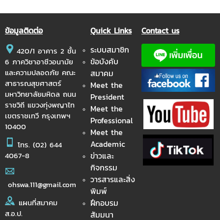
ข้อมูลติดต่อ
Quick Links
Contact us
ระบบสมาชิก
420/1 อาคาร 2 ชั้น
ข้อบังคับ
6 ภาควิชาอาชีวอนามัย
และความปลอดภัย คณะ
สมาคม
สาธารณสุขศาสตร์
Meet the
มหาวิทยาลัยมหิดล ถนน
President
ราชวิถี แขวงทุ่งพญาไท
Meet the
เขตราชเทวี กรุงเทพฯ
Professional
10400
Meet the
Academic
โทร.
(02) 644
ข่าวและ
4067-8
กิจกรรม
วารสารและสิ่ง
ohswa.111@gmail.com
พิมพ์
ฝึกอบรม
แผนที่สมาคม
ส.อ.ป.
สัมมนา