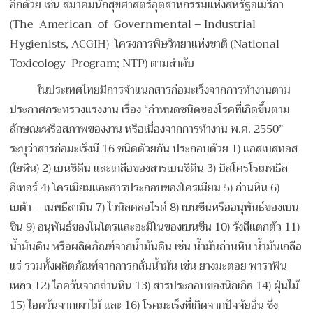
อีกด้วย เช่น สมาคมนักสุขศาสตร์อุตสาหกรรมแห่งสหรัฐอเมริกา
(The American of Governmental – Industrial
Hygienists, ACGIH) โครงการพิษวิทยาแห่งชาติ (National
Toxicology Program; NTP) ตามลำดับ
ในประเทศไทยมีการจำแนกสารก่อมะเร็งจากการทำงานตาม
ประกาศกระทรวงแรงงาน เรื่อง “กำหนดชนิดของโรคที่เกิดขึ้นตาม
ลักษณะหรือสภาพของงาน หรือเนื่องจากการทำงาน พ.ศ. 2550”
ระบุว่าสารก่อมะเร็งมี 16 ชนิดด้วยกัน ประกอบด้วย 1) แอสเบสทอส
(ใยหิน) 2) เบนซิดีน และเกลือของสารเบนซิดีน 3) บิสโครโรเมทธิล
อีเทอร์ 4) โครเมียมและสารประกอบของโครเมียม 5) ถ่านหิน 6)
เบต้า – เนพธีลามีน 7) ไวนิลคลอไรด์ 8) เบนซีนหรืออนุพันธ์ของเบน
ซีน 9) อนุพันธ์ของไนโตรและอะมิโนของเบนซีน 10) รังสีแตกตัว 11)
น้ำมันดิน หรือผลิตภัณฑ์จากน้ำมันดิน เช่น น้ำมันถ่านหิน น้ำมันเกลือ
แร่ รวมทั้งผลิตภัณฑ์จากการกลั่นน้ำมัน เช่น ยางมะตอย พาราฟิน
เหลว 12) ไอควันจากถ่านหิน 13) สารประกอบของนิกเกิล 14) ฝุ่นไม้
15) ไอควันจากเผาไม้ และ 16) โรคมะเร็งที่เกิดจากปัจจัยอื่น ซึ่ง