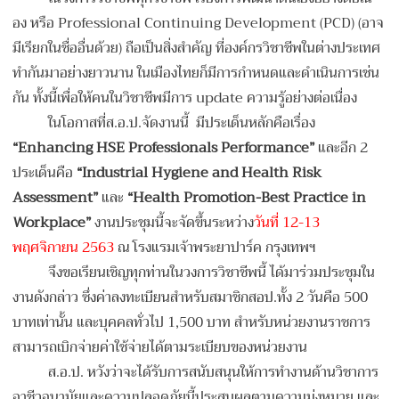
อง หรือ Professional Continuing Development (PCD) (อาจ
มีเรียกในชื่ออื่นด้วย) ถือเป็นสิ่งสำคัญ ที่องค์กรวิชาชีพในต่
างประเทศ
ทำกันมาอย่างยาวนาน ในเมืองไทยก็มีการกำหนดและดำเนิ
นการเช่น
กัน ทั้งนี้เพื่อให้คนในวิชาชีพมี
การ update ความรู้อย่างต่อเนื่อง
ในโอกาสที่ส.อ.ป.จัดงานนี้ มีประเด็นหลักคือเรื่อง
“Enhancing HSE Professionals Performance”
และอีก 2
ประเด็นคือ
“Industrial Hygiene and Health Risk
Assessment”
และ
“Health Promotion-Best Practice in
Workplace”
งานประชุมนี้จะจัดขึ้นระหว่าง
วั
นที่ 12-13
พฤศจิกายน 2563
ณ โรงแรมเจ้าพระยาปาร์ค กรุงเทพฯ
จึงขอเรียนเชิญทุกท่านในวงการวิ
ชาชีพนี้ ได้มาร่วมประชุมใน
งานดังกล่าว ซึ่งค่าลงทะเบียนสำหรับสมาชิ
กสอป.ทั้ง 2 วันคือ 500
บาทเท่านั้น และบุคคลทั่วไป 1,500 บาท สำหรับหน่วยงานราชการ
สามารถเบิกจ่ายค่าใช้จ่ายได้
ตามระเบียบของหน่วยงาน
ส.อ.ป. หวังว่าจะได้รับการสนับสนุ
นให้การทำงานด้านวิชาการ
อาชี
วอนามัยและความปลอดภัยนี้
ประสบผลตามความมุ่งหมาย และ