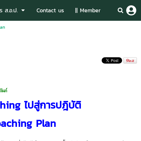
ร ส.อ.ป.
Contact us
|| Member
lan
ถัมภ์
ing ไปสู่การปฎิบัติ
oaching Plan