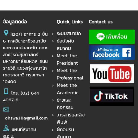
ข้อมูลติดต่อ
Quick Links
Contact us
ระบบสมาชิก
420/1 อาคาร 2 ชั้น
ข้อบังคับ
6 ภาควิชาอาชีวอนามัย
และความปลอดภัย คณะ
สมาคม
สาธารณสุขศาสตร์
Meet the
มหาวิทยาลัยมหิดล ถนน
President
ราชวิถี แขวงทุ่งพญาไท
Meet the
เขตราชเทวี กรุงเทพฯ
Professional
10400
Meet the
Academic
โทร.
(02) 644
ข่าวและ
4067-8
กิจกรรม
วารสารและสิ่ง
ohswa.111@gmail.com
พิมพ์
ฝึกอบรม
แผนที่สมาคม
ส.อ.ป.
สัมมนา