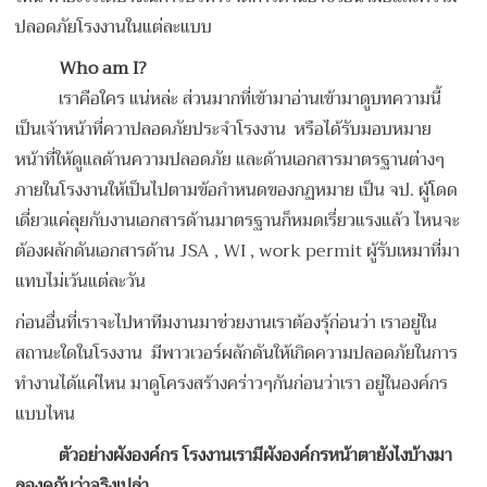
ปลอดภัยโรงงานในแต่ละแบบ
Who am I?
เราคือใคร แน่หล่ะ ส่วนมากที่เข้ามาอ่านเข้ามาดูบทความนี้
เป็นเจ้าหน้าที่ควาปลอดภัยประจำโรงงาน หรือได้รับมอบหมาย
หน้าที่ให้ดูแลด้านความปลอดภัย และด้านเอกสารมาตรฐานต่างๆ
ภายในโรงงานให้เป็นไปตามข้อกำหนดของกฏหมาย เป็น จป. ผู้โดด
เดี่ยวแค่ลุยกับงานเอกสารด้านมาตรฐานก็หมดเรี่ยวแรงแล้ว ไหนจะ
ต้องผลักดันเอกสารด้าน JSA , WI , work permit ผู้รับเหมาที่มา
แทบไม่เว้นแต่ละวัน
ก่อนอื่นที่เราจะไปหาทีมงานมาช่วยงานเราต้องรุ้ก่อนว่า เราอยู่ใน
สถานะใดในโรงงาน มีพาวเวอร์ผลักดันให้เกิดความปลอดภัยในการ
ทำงานได้แค่ไหน มาดูโครงสร้างคร่าวๆกันก่อนว่าเรา อยู่ในองค์กร
แบบไหน
ตัวอย่างผังองค์กร โรงงานเรามีผังองค์กรหน้าตายังไงบ้างมา
ลองดูกันว่าจริงเปล่า