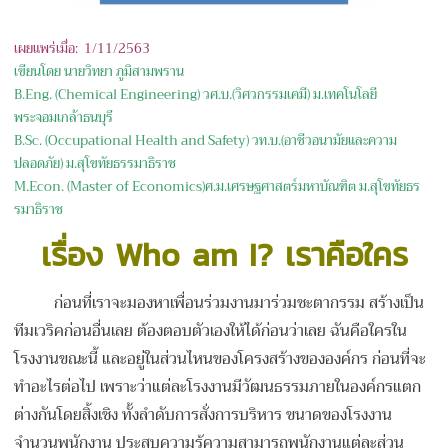
เผยแพร่เมื่อ: 1/11/
2563
เขียนโดย นายวิทยา ภูมิสามพราน
B.Eng. (Chemical Engineering) วศ.บ.(วิศวกรรมเคมี) ม.เทคโนโลยี
พระจอมเกล้าธนบุรี
B.Sc. (Occupational Health and Safety) วท.บ.(อาชีวอนามัยและความ
ปลอดภัย) ม.สุโขทัยธรรมาธิราช
M.Econ. (Master of Economics)ศ.ม.เศรษฐศาสตร์มหาบัณฑิต ม.สุโขทัยธร
รมาธิราช
เรื่อง
Who am I? เราคือใคร
ก่อนที่เราจะมองหาเพื่อนร่วมงานมาร่วมชะตากรรม สร้างเป็น
ทีมเวริคก่อนอื่นเลย ต้องตอบตัวเองให้ได้ก่อนว่าเลย ฉันคือใครใน
โรงงานขณะนี้ และอยู่ในส่วนไหนของโครงสร้างขององค์กร ก่อนที่จะ
ทำอะไรต่อไป เพราะว่าแต่ละโรงงานมีวัฒนธรรมภายในองค์กรแตก
ต่างกันโดยสิ้งเชิง ทั้งลำดับการสั่งการบริหาร ขนาดของโรงงาน
จำนวนพนักงาน ประสบความรู้ความสามารถพนักงานแต่ละส่วน