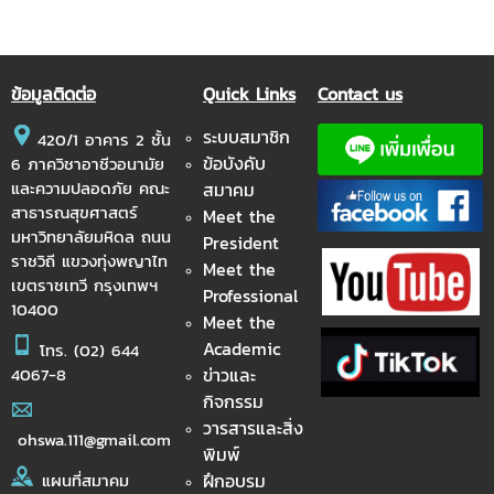
ข้อมูลติดต่อ
Quick Links
Contact us
ระบบสมาชิก
420/1 อาคาร 2 ชั้น
ข้อบังคับ
6 ภาควิชาอาชีวอนามัย
และความปลอดภัย คณะ
สมาคม
สาธารณสุขศาสตร์
Meet the
มหาวิทยาลัยมหิดล ถนน
President
ราชวิถี แขวงทุ่งพญาไท
Meet the
เขตราชเทวี กรุงเทพฯ
Professional
10400
Meet the
Academic
โทร.
(02) 644
ข่าวและ
4067-8
กิจกรรม
วารสารและสิ่ง
ohswa.111@gmail.com
พิมพ์
ฝึกอบรม
แผนที่สมาคม