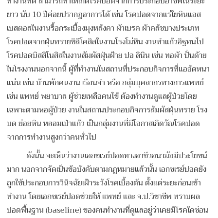
ทำงานที่ดี สามารถทำให้เกิดโรคปอดจากการประกอบอาชีพในระยะ
ยาว นับ 10 ปีค่อยปรากฎอาการได้ เช่น โรคปอดจากแร่ใยหินแอส
เบสตอสในงานรื้อกระเบื้องมุงหลังคา ผ้าเบรค ผ้าคลัชบางประเภท
โรคปอดจากฝุ่นทรายซิลิโคสิสในงานโรงโม่หิน งานทำแก้วอิฐทนไป
โรคปอดบิสสิโนสิสในงานสัมผัสฝุ่นฝ้าย ปอ ลินิน เช่น ทอผ้า ปั่นด้าย
ในโรงงานนอกจากนี้ ผู้ที่ทำงานในสถานที่ประกอบกิจการที่แออัดหนา
แน่น เช่น บ้านพักคนงาน เรือนจำ หรือ กลุ่มบุคลากรทางการแพทย์
เช่น แพทย์ พยาบาล ผู้ช่วยเหลือคนไข้ ต้องทำงานดูแลผู้ป่วยโดย
เฉพาะตามหอผู้ป่วย งานในสถานประกอบกิจการสัมผัสฝุ่นทราย โรง
บด ย่อยหิน หลอมเป่าแก้ว เป็นกลุ่มงานที่มีโอกาสเกิดวัณโรคปอด
จากการทำงานสูงกว่าคนทั่วไป
ดังนั้น จะเห็นว่างานเอกซเรย์ปอดทางอาชีวอนามัยมีประโยชน์
มาก นอกจากจัดเป็นข้อบังคับตามกฏหมายแล้วนั้น เอกซเรย์ปอดยัง
ถูกใช้ประกอบการวินิจฉัยเฝ้าระวังโรคเบื้องต้น ตั้งแต่ระยะก่อนเข้า
ทำงาน โดยเอกซเรย์ปอดช่วยให้ แพทย์ และ จ.ป.วิชาชีพ ทราบผล
ปอดพื้นฐาน (baseline) ของคนทำงานที่ดูแลอยู่ว่าเคยมีโรคใดซ่อน