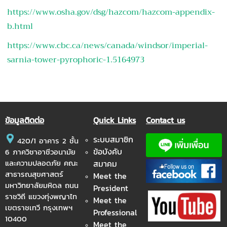
https://www.osha.gov/dsg/hazcom/hazcom-appendix-
b.html
https://www.cbc.ca/news/canada/windsor/imperial-
sarnia-tower-pyrophoric-1.5164973
ข้อมูลติดต่อ
Quick Links
Contact us
ระบบสมาชิก
420/1 อาคาร 2 ชั้น
ข้อบังคับ
6 ภาควิชาอาชีวอนามัย
และความปลอดภัย คณะ
สมาคม
สาธารณสุขศาสตร์
Meet the
มหาวิทยาลัยมหิดล ถนน
President
ราชวิถี แขวงทุ่งพญาไท
Meet the
เขตราชเทวี กรุงเทพฯ
Professional
10400
Meet the