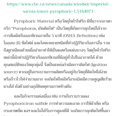
https://www.cbc.ca/news/canada/windsor/imperial-
sarnia-tower-pyrophoric-1.5164973
Pyrophoric Material หรือวัสดุไพโรโฟริก มีที่มาจากภาษา
กรีก “Purophoros, เกิดติดไฟ" เป็นวัสดุที่เกิดการลุกไหม้ได้จาก
การสัมผัสกับออกซิเจนภายใน 5 นาที (OSHA Definition) เช่น
ไอออน (II) ซัลไฟด์ และโลหะหลายชนิดที่ทำปฏิกิริยากับสารอื่น รวม
ถึงยูเรเนียมด้วยเมื่อนำมาทำให้เป็นผงหรือแผ่นบางๆ วัสดุไพโรโฟริก
เหล่านี้มักทำปฏิกิริยากับออกซิเจนที่มีอยู่ทั่วไปในอากาศได้ ด้วย
คุณสมบัติของวัสดุกลุ่มนี้ จึงเป็นแหล่งกำเนิดการติดไฟ (Ignition
source) หากอยู่ในกระบวนการผลิตหรืออยู่กับวัสดุที่ติดไฟได้ง่าย
หรือก๊าวไวไฟจำนวนมาก จะเกิดไฟไหม้หรือระเบิดมีความสูญเสียร้าย
แรงได้ ดังตัวอย่างอุบัติเหตุตามภาพข้างต้น
และในกิจกรรมต่อเนื่อง เช่น การเก็บรวบรวมผง
Pyrophoriciron sulfide การทำความสะอาด การใช้ผ้าเช็ด หรือ
กระดาษเช็ด ผงฯ และไม่ได้รับการดูแลที่ดี จะเกิดการลุกติดไฟขึ้นมา