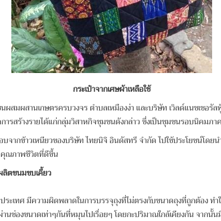
กระเป๋าจากเศษผ้าเหลือใช้
ตรครบวงจร ตําบลเหมืองง่า และบริษัท เวิลด์แนชเชอรัลฟู้ด จํากั
เกิดการสร้างรายได้แก่กลุ่มวิสาหกิจชุมชนดังกล่าว ซึ่งเป็นชุมชนรอบนิคมภา
องบริษัท ไทยนิจิ อินดัสทรี จํากัด ไปใช้ประโยชน์โดยนําไปเป็
ณภาพชีวิตที่ดีขึ้น
ลิตขนมขบเคี้ยว
ิตในประเทศ มีความผิดพลาดในการบรรจุถุงที่ไม่ตรงกับขนาดถุงที่ถูกต้อง ทํ
ช่องขนาดเท่าๆกันที่หมุนไปเรื่อยๆ โดยกะปริมาณใกล้เคียงกัน จากนั้นมีส