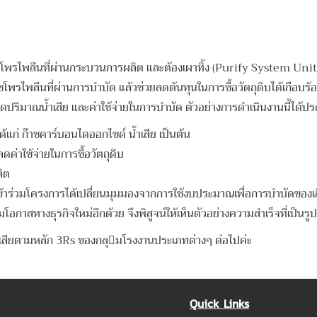
ดก๊าซโพรไพลีนที่ผ่านกระบวนการผลิต และต้องเผาทิ้ง (Purify System Unit) 
ซโพรไพลีนที่ผ่านการบําบัด แล้วช่วยลดต้นทุนในการซื้อวัตถุดิบได้เกือบร้อยล
ริมาณน้ำเสีย และค่าใช้จ่ายในการบําบัด ตัวอย่างการดําเนินงานนี้ได้ป
แก่ ก๊าซคาร์บอนไดออกไซด์ น้ำเสีย เป็นต้น
่าใช้จ่ายในการซื้อวัตถุดิบ
ลิต
ครงการได้เปลี่ยนมุมมองจากการใช้งบประมาณเพื่อการบําบัดของเสียเ
ิ่มโอกาสทางธุรกิจใหม่อีกด้วย จึงพิสูจน์ให้เห็นตัวอย่างความสําเร็จที่เ
มหลัก 3Rs ของกลุมโรงงานประเภทต่างๆ ต่อไปค่ะ
Quick Links