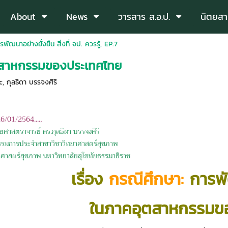
About
News
วารสาร ส.อ.ป.
นิตยสา
รพัฒนาอย่างยั่งยืน สิ่งที่ จป. ควรรู้, EP.7
ุตสาหกรรมของประเทศไทย
c
,
กุลธิดา บรรจงศิริ
26/01/2564....,
่วยศาสตราจารย์ ดร.กุลธิดา บรรจงศิริ
รมการประจำสาขาวิชาวิทยาศาสตร์สุขภาพ
าศาสตร์สุขภาพ มหาวิทยาลัยสุโขทัยธรรมาธิราช
เรื่อง
กรณีศึกษา:
การพั
ในภาคอุตสาหกรรมข