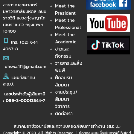
สาธารณสุขศาสตร์
Meet the
มหาวิทยาลัยมหิดล ถนน
President
ราชวิถี แขวงทุ่งพญาไท
Meet the
เขตราชเทวี กรุงเทพฯ
Professional
10400
Meet the
Academic
โทร.
(02) 644
ข่าวและ
4067-8
กิจกรรม
วารสารและสิ่ง
ohswa.111@gmail.com
พิมพ์
ฝึกอบรม
แผนที่สมาคม
ส.อ.ป.
สัมมนา
งานประชุม/
เลขประจำตัวผู้เสียภาษี
สัมมนา
: 099-3-00013344-7
วิชาการ
ติดต่อเรา
สมาคมอาชีวอนามัยและความปลอดภัยในการทำงาน (ส.อ.ป.)
Copyright © 2020. All Rights Reserved. || ข้อตกลงและเงื่อนไขการใช้เว็บไซต์