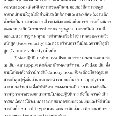
ใหม่(คำนวณทั้งระบบการระบายอากาศเฉพาะที่: Local exhaust
ventilation) เพื่อให้ได้ขนาดของพัดลม/มอเตอร์ที่สามารถดูด
อากาศเข้ามายังฮูดได้อย่างมีประสิทธิภาพและประหยัดพลังงาน อีก
ทั้งเพื่อเป็นการดำเนินการเฝ้าระวังสิ่งแวดล้อมในการทำงานต้องมีการ
ทดสอบประสิทธิภาพการทำงานของฮูดดูดอากาศว่าเป็นไปตามที่
ออกแบบ มาตรฐาน/กฎหมายกำหนดหรือไม่ เช่น ทดสอบความเร็ว
หน้าฮูด (Face velocity) และความเร็วในการจับยึดมลสารเข้าสู่ตัว
ฮูด (Capture velocity) เป็นต้น
3
) ห้องปฏิบัติการทันตกรรมมีระบบการระบายอากาศแบบส่ง
ลมเย็น (Air supply) ติดตั้งบนฝ้าเพดานจำนวน 5 หัวส่งลมเย็น ซึ่ง
ภายในห้องดังกล่าวมีการใช้ Canopy hood ซึ่งจะต้องมีแรงดูดมล
สารเข้าฮูด (พุ่งขึ้นด้านบน) และหัวจ่ายลมเย็น (Air supply) จ่าย
อากาศลงด้านล่าง ซึ่งทำให้ทิศทางของอากาศมีการสวนทางกันเกิด
การฟุ้งกระจายของมลสารภายในห้องปฏิบัติการ ดังนั้น ควรดำเนิน
การยกเลิกการใช้ระบบการระบายอากาศแบบส่งลมเย็นและให้ดำเนิน
การติดตั้ง Air split type แทน และการติดตั้งควรพิจารณาทิศทาง