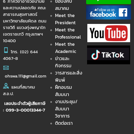
ข้อบังคับ
6 ภาควิชาอาชีวอนามัย
และความปลอดภัย คณะ
สมาคม
สาธารณสุขศาสตร์
Meet the
มหาวิทยาลัยมหิดล ถนน
President
ราชวิถี แขวงทุ่งพญาไท
Meet the
เขตราชเทวี กรุงเทพฯ
Professional
10400
Meet the
Academic
โทร.
(02) 644
ข่าวและ
4067-8
กิจกรรม
วารสารและสิ่ง
ohswa.111@gmail.com
พิมพ์
ฝึกอบรม
แผนที่สมาคม
ส.อ.ป.
สัมมนา
งานประชุม/
เลขประจำตัวผู้เสียภาษี
สัมมนา
: 099-3-00013344-7
วิชาการ
ติดต่อเรา