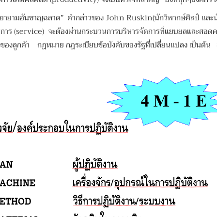
พยายามอันชาญฉลาด” คำกล่าวของ John Ruskin(นักวิพากษ์ศิลป์ และนั
และ บริการ (service) จะต้องผ่านกระบวนการบริหารจัดการที่แยบยลและสอด
องลูกค้า กฎหมาย กฎระเบียบข้อบังคับของรัฐที่เปลี่ยนแปลง เป็นต้น สำ