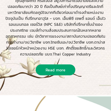
คุณสุทธิศักดิ์ หรือเจมส์ อยู่วงการอาชีวอนามัยและความ
ปลอดภัยมากว่า 20 ปี ถือเป็นศิษย์เก่าทั้งปริญญาตรีและโทที่
มหาวิทยาลัยมหิดลภูมิใจมากทีเดียวก่อนมาดำรงตำแหน่งงาน
ปัจจุบันเป็น ที่ปรึกษาอาวุโส - บจก. เอ็นพีซี เซพตี้ แอนด์ เอ็นไว
รอนเมนทอล เซอร์วิส (NPC S&E) บริษัทที่ปรึกษาชั้นนำของ
ประเทศไทย เจมส์ทำงานสั่งสมประสบการณ์ในหลากหลาย
อุตสาหกรรม เช่น นักวิชาการแรงงาน/สถาบันความปลอดภัยใน
การทำงาน/จป.วิชาชีพ บจก.ไทยซันเอะ/จป.วิชาชีพ บจก.ดาน่าส
ไปเซอร์/หัวหน้าหน่วยงาน HSE บจก. ศักดิ์ไชยสิทธิ์/และวิศวกร
ความปลอดภัย บมจ.Thai Copper Industry
Read more