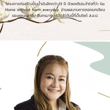
โครงการก่อสร้างปั้มน้ำมันอีกกว่า 13 ปี ด้วยคติประจำใจที่ว่า Go
Home without harm everyday. อ่านผลงานการถอดบทเรียน
ของคุณชลาธิป อินทรมารุต ได้แล้ววันนี้ที่เว็บไซต์ ส.อ.ป.