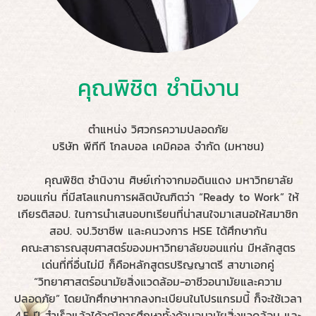
คุณพิชิต ชำนิงาน
ตำแหน่ง​ วิศวกรความปลอดภัย
บริษัท พีทีที โกลบอล เคมิคอล จำกัด (มหาชน)​
คุณพิชิต ชำนิงาน ศิษย์เก่าจากมอดินแดง มหาวิทยาลัย
ขอนแก่น ที่มีสโลแกนการผลิตบัณฑิตว่า “Ready to Work” ให้
เกียรติสอป. ในการนำเสนอบทเรียนที่น่าสนใจมาเสนอให้สมาชิก
สอป. จป.วิชาชีพ และคนวงการ HSE ได้ศึกษากัน
คณะสาธารณสุขศาสตร์ของมหาวิทยาลัยขอนแก่น มีหลักสูตร
เด่นที่ที่อื่นไม่มี ก็คือหลักสูตรปริญญาตรี สาขาเอกคู่
“วิทยาศาสตร์อนามัยสิ่งแวดล้อม-อาชีวอนามัยและความ
ปลอดภัย” โดยนักศึกษาหากลงทะเบียนในโปรแกรมนี้ ก็จะใช้เวลา
4.5 ปี สำเร็จแล้วได้วุฒิการศึกษาทั้งด้านอนามัยสิ่งแวดล้อม และ