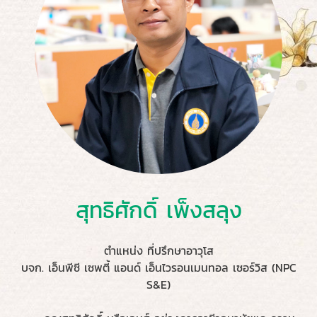
สุทธิศักดิ์ เพ็งสลุง
ตำแหน่ง ที่ปรึกษาอาวุโส
บจก. เอ็นพีซี เซพตี้ แอนด์ เอ็นไวรอนเมนทอล เซอร์วิส (NPC
S&E)