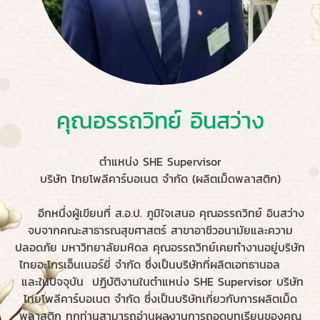
คุณอรรถวิทย์ อินสว่าง
ตำแหน่ง SHE Supervisor
บริษัท ไทยโพลีคาร์บอเนต จำกัด (ผลิตเม็ดพลาสติก)
อีกหนึ่งผู้เขียนที่ ส.อ.ป. ภูมิใจเสนอ คุณอรรถวิทย์ อินสว่าง
จบจากคณะสาธารณสุขศาสตร์ สาขาอาชีวอนามัยและความ
ปลอดภัย มหาวิทยาลัยมหิดล คุณอรรถวิทย์เคยทำงานอยู่บริษัท
ไทยอะโกรเอ็นเนอร์ยี่ จำกัด ซึ่งเป็นบริษัทที่ผลิตเอทธานอล
และในปัจจุบัน ปฏิบัติงานในตำแหน่ง SHE Supervisor บริษัท
ไทยโพลีคาร์บอเนต จำกัด ซึ่งเป็นบริษัทเกี่ยวกับการผลิตเม็ด
พลาสติก ทุกท่านสามารถอ่านผลงานการถอดบทเรียนของคุณ