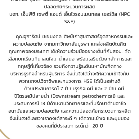
ปลอดภัยกระบวนการผลิต
บจก. เอ็นพีซี เซพตี้ แอนด์ เอ็นไวรอนเมนทอล เซอร์วิส (NPC
S&E)
คุณจุฑารัตน์ ไชยมงคล ศิษย์เก่าสุขศาสตร์อุตสาหกรรมและ
ความปลอดภัย จากมหาวิทยาลัยบูรพา แหล่งผลิตบัณฑิต
คุณภาพของประเทศ ได้ให้ความร่วมมืออย่างเต็มที่กับสอป. คัด
เลือกบทเรียนที่น่าสนใจมานำเสนอ พร้อมเสริมด้วยหลักการและ
ทฤษฎีที่เกี่ยวข้อง รวมถึงความรู้ระดับมหาบัณฑิตทาง
บริหารธุรกิจสำหรับผู้บริหาร จึงมั่นใจได้ว่าจะให้ความเข้าใจกับ
พวกเราจป.วิชาชีพและคนวงการ HSE ได้เป็นอย่างดี
ด้วยประสบการณ์ 7 ปี ในธุรกิจเคมี และ 2 ปีในเคมี
ปิโตรเคมีปลายน้ำ (Downstream petrochemical) และ
ประสบการณ์ 13 ปีด้านงานวิทยากรและที่ปรึกษาด้านอาชีว
อนามัยและความปลอดภัย และความปลอดภัยกระบวนการผลิต
จึงมั่นใจได้เลยว่าเราคงได้สาระดี ๆ ได้ความเข้าใจ และมุมมอง
ของคนที่มีประสบการณ์กว่า 20 ปี