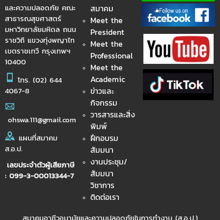
และความปลอดภัย คณะ
สมาคม
สาธารณสุขศาสตร์
Meet the
มหาวิทยาลัยมหิดล ถนน
President
ราชวิถี แขวงทุ่งพญาไท
Meet the
เขตราชเทวี กรุงเทพฯ
Professional
10400
Meet the
Academic
โทร.
(02) 644
ข่าวและ
4067-8
กิจกรรม
วารสารและสิ่ง
ohswa.111@gmail.com
พิมพ์
ฝึกอบรม
แผนที่สมาคม
ส.อ.ป.
สัมมนา
งานประชุม/
เลขประจำตัวผู้เสียภาษี
สัมมนา
: 099-3-00013344-7
วิชาการ
ติดต่อเรา
สมาคมอาชีวอนามัยและความปลอดภัยในการทำงาน (ส.อ.ป.)