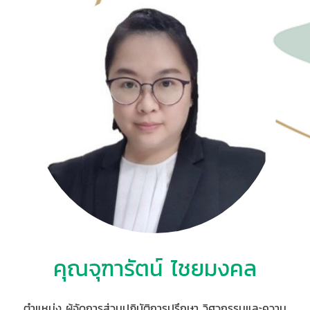
คุณจุฑารัตน์ ไชยมงคล
ตำแหน่ง ผู้จัดการส่วนปฏิบัติการปรึกษา วิศวกรรมและความ