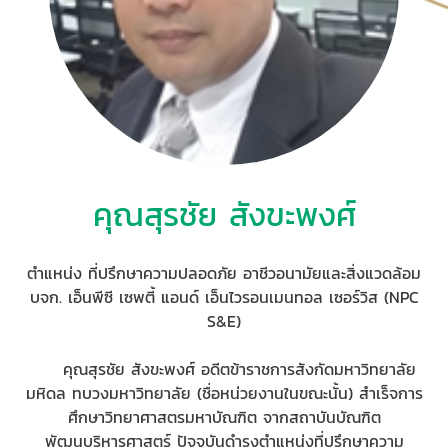
คุณสุรชัย สังขะพงศ์
ตำแหน่ง ที่ปรึกษาความปลอดภัย อาชีวอนามัยและสิ่งแวดล้อม
บจก. เอ็นพีซี เซพตี้ แอนด์ เอ็นไวรอนเมนทอล เซอร์วิส (NPC
S&E)
คุณสุรชัย สังขะพงศ์ อดีตข้าราชการสังกัดมหาวิทยาลัย
มหิดล ทบวงมหาวิทยาลัย (ชื่อหน่วยงานในขณะนั้น) สำเร็จการ
ศึกษาวิทยาศาสตรมหาบัณฑิต จากสถาบันบัณฑิต
พัฒนบริหารศาสตร์ ปัจจุบันดำรงตำแหน่งที่ปรึกษาความ