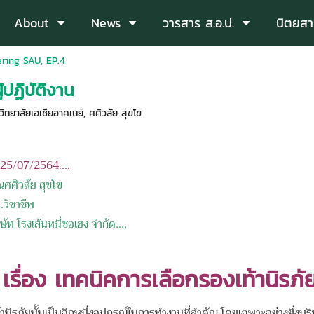
About
News
วารสาร ส.อ.ป.
นิตยสา
ring SAU, EP.4
้ปฏิบัติงาน
ทยาลัยเอเชียอาคเนย์
,
ศศิวลัย สุขโข
อ 25/07/2564...,
ณ
ศศิวลัย สุขโข
าชีพ
ิษัท โรงเส้นหมี่ชอเฮง จำกัด
...,
เรื่อง
เทคนิคการเลือกรองเท้านิรภัย
ัยนั้นเป็นอีกหนึ่งอุปกรณ์ในการทำงานที่สำคัญ โดยเฉพาะอย่างยิ่งบริษัท