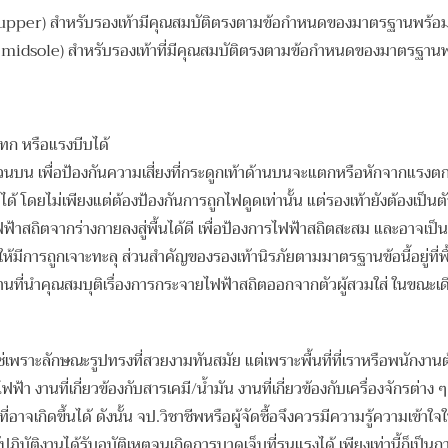
 upper) สำหรับรองเท้ามีคุณสมบัติตรงตามข้อกำหนดของมาตรฐานพร้อมพ
 midsole) สำหรับรองเท้าที่มีคุณสมบัติตรงตามข้อกำหนดของมาตรฐานพ
ทก หรือแรงบีบได้
ส่วนบน เพื่อป้องกันความเสี่ยงที่กระดูกเท้าด้านบนจะแตกหรือหักจากแรง
 โดยไม่เพียงแต่ต้องป้องกันการถูกไฟดูดเท่านั้น แต่รองเท้ายังต้องเป็นตั
ฟ้าสถิตจากร่างกายลงสู่พื้นได้ดี เพื่อป้องการไฟฟ้าสถิตสะสม และอาจเป็นอ
้มีการถูกเจาะทะลุ ส่วนสำคัญของรองเท้านิรภัยตามมาตรฐานข้อนี้อยู่ที่พื
ฐานที่นำคุณสมบุติเรื่องการกระจายไฟฟ้าสถิตออกจากตัวผู้สวมใส่ ในขณะเ
ใช่เพราะลักษณะรูปทรงที่สวยงามทันสมัย แต่เพราะพื้นที่ที่เราหรือพนักงานต้
ฟ้า งานที่เกี่ยวข้องกับสารเคมี/น้ำมัน งานที่เกี่ยวข้องกับเครื่องจักรต่า
ี่อาจเกิดขึ้นได้ ดังนั้น จป.วิชาชีพหรือผู้จัดซื้อจึงควรมีความรู้ความเข้
ปฏิบัติงานได้รับอุบัติเหตุจนเกิดการบาดเจ็บที่รุนแรงได้ เพียงเท่านี้ก็เป็