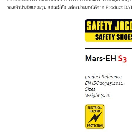
รองเท้านิรภัยแต่ละรุ่น แต่ละยี่ห้อ แต่ละประเภทได้จาก Product DATA