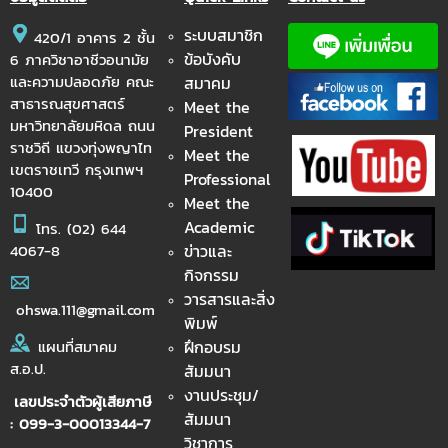
ระบบสมาชิก
420/1 อาคาร 2 ชั้น
ข้อบังคับ
6 ภาควิชาอาชีวอนามัย
และความปลอดภัย คณะ
สมาคม
สาธารณสุขศาสตร์
Meet the
มหาวิทยาลัยมหิดล ถนน
President
ราชวิถี แขวงทุ่งพญาไท
Meet the
เขตราชเทวี กรุงเทพฯ
Professional
10400
Meet the
Academic
โทร.
(02) 644
ข่าวและ
4067-8
กิจกรรม
วารสารและสิ่ง
ohswa.111@gmail.com
พิมพ์
ฝึกอบรม
แผนที่สมาคม
ส.อ.ป.
สัมมนา
งานประชุม/
เลขประจำตัวผู้เสียภาษี
สัมมนา
: 099-3-00013344-7
วิชาการ