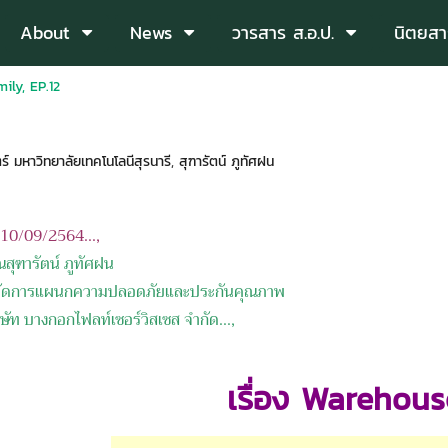
About
News
วารสาร ส.อ.ป.
นิตยสา
ily, EP.12
 มหาวิทยาลัยเทคโนโลนีสุรนารี
,
สุฑารัตน์ ภูทัศฝน
อ 10/09/2564...,
ณสุฑารัตน์ ภูทัศฝน
รแผนกความปลอดภัยและประกันคุณภาพ
งกอกไฟลท์เซอร์วิสเซส จำกัด...,
เรื่อง Warehou