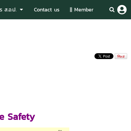
ร ส.อ.ป.
Contact us
|| Member
se Safety