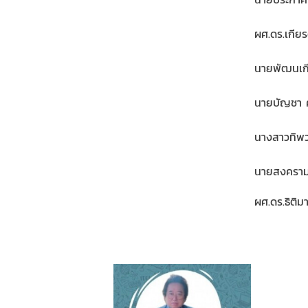
ผศ.ดร.เกียรต
นายพัฒนเกี
นายบัญชา ศ
นางสาวทิพว
นายสงคราม 
ผศ.ดร.ธิติ