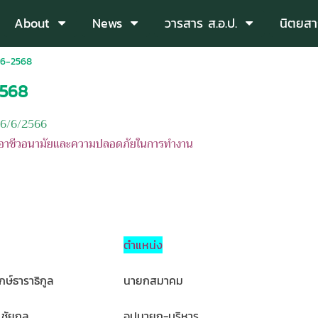
About
News
วารสาร ส.อ.ป.
นิตยสา
66-2568
2568
อ 6/6/2566
อาชีวอนามัยและความปลอดภัยในการทำงาน
ตำแหน่ง
กษ์ธาราธิกูล
นายกสมาคม
ชัยกุล
อุปนายก-บริหาร