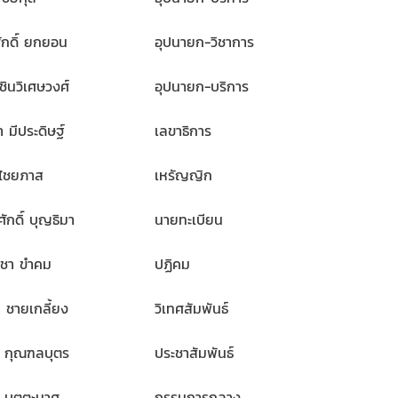
ักดิ์ ยกยอน
อุปนายก-วิชาการ
ชินวิเศษวงศ์
อุปนายก-บริการ
 มีประดิษฐ์
เลขาธิการ
ิรไชยภาส
เหรัญญิก
ศักดิ์ บุญธิมา
นายทะเบียน
ิชา ขำคม
ปฏิคม
า ชายเกลี้ยง
วิเทศสัมพันธ์
ย์ กุณฑลบุตร
ประชาสัมพันธ์
 บุตตะมาศ
กรรมการกลาง