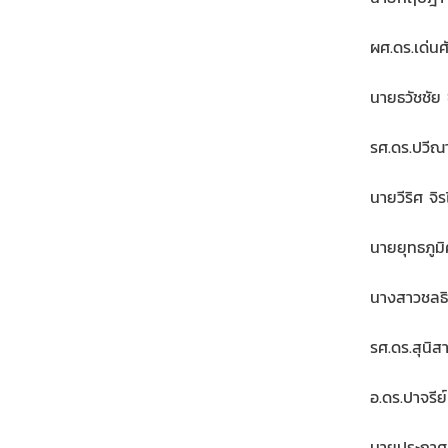
ผศ.ดร.เด่นศ
นายธวัชชัย 
รศ.ดร.ปวีณา
นายวีริศ จ
นายยุทธภูมิ
นางสาวชลธ
รศ.ดร.สุนิส
อ.ดร.ปาจรี
นายประกาศ