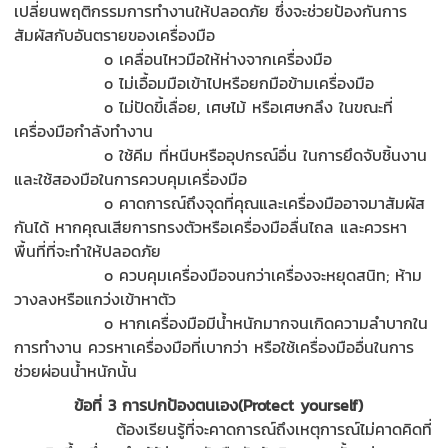
เปลี่ยนพฤติกรรมการทำงานให้ปลอดภัย ซึ่งจะช่วยป้องกันการ
สัมผัสกับอันตรายของเครื่องมือ
o
เคลื่อนไหวมือให้ห่างจากเครื่องมือ
o
ไม่เอื้อมมือเข้าไปหรือยกมือข้ามเครื่องมือ
o
ไม่ปัดขี้เลื่อย, เศษไม้ หรือเศษกลึง ในขณะที่
เครื่องมือกำลังทำงาน
o
ใช้คีม ที่หนีบหรืออุปกรณ์อื่น ในการยึดจับชิ้นงาน
และใช้สองมือในการควบคุมเครื่องมือ
o
คาดการณ์ถึงจุดที่คุณและเครื่องมืออาจมาสัมผัส
กันได้ หากคุณเสียการทรงตัวหรือเครื่องมือลื่นไถล และควรหา
พื้นที่ที่จะทำให้ปลอดภัย
o
ควบคุมเครื่องมือจนกว่าเครื่องจะหยุดสนิท; ห้าม
วางลงหรือแกว่งเข้าหาตัว
o
หากเครื่องมือมีน้ำหนักมากจนเกิดความลำบากใน
การทำงาน ควรหาเครื่องมือที่เบากว่า หรือใช้เครื่องมืออื่นในการ
ช่วยผ่อนน้ำหนักนั้น
ข้อที่
3 การปกป้องตนเอง(Protect yourself)
ต้องเรียนรู้ที่จะคาดการณ์ถึงเหตุการณ์ไม่คาดคิดที่