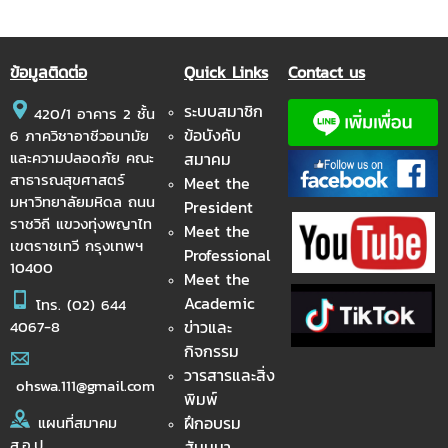
ข้อมูลติดต่อ
Quick Links
Contact us
ระบบสมาชิก
420/1 อาคาร 2 ชั้น
ข้อบังคับ
6 ภาควิชาอาชีวอนามัย
และความปลอดภัย คณะ
สมาคม
สาธารณสุขศาสตร์
Meet the
มหาวิทยาลัยมหิดล ถนน
President
ราชวิถี แขวงทุ่งพญาไท
Meet the
เขตราชเทวี กรุงเทพฯ
Professional
10400
Meet the
Academic
โทร.
(02) 644
ข่าวและ
4067-8
กิจกรรม
วารสารและสิ่ง
ohswa.111@gmail.com
พิมพ์
ฝึกอบรม
แผนที่สมาคม
ส.อ.ป.
สัมมนา