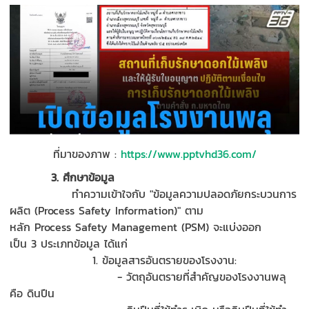
ที่มาของภาพ
:
https://www.pptvhd36.com/
3
.
ศึกษาข้อมูล
ทำความเข้าใจกับ "ข้อมูลความปลอดภัยกระบวนการ
ผลิต (
Process Safety Information)"
ตาม
หลัก
P
rocess
S
afety Management (PSM)
จะแบ่งออก
เป็น
3
ประเภทข้อมูล ได้แก่
1.
ข้อมูลสารอันตรายของโรงงาน:
-
วัตถุอันตรายที่สำคัญของโรงงานพลุ
คือ
ดินปืน