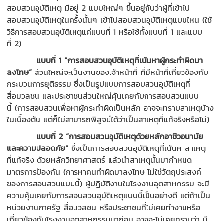
สอบสวนอุบัติเหตุ
มี
อยู่
2
แบบใหญ่ๆ
ขึ้นอยู่กับว่าผู้ที่เข้าไป
สอบสวนอุบัติเหตุ
ในครั้ง
นั้น
ๆ
เข้าไป
สอบ
สวน
อุบัติเหตุ
แบบไหน
(ใช้
วิธีการสอบสวนอุบัติเหตุแค่แบบที่
1
หรือใช้ทั้งแบบที่
1
และแบบ
ที่
2)
แบบที่
1
“
การสอบสวนอุบัติเหตุที่เน้นหาผู้กระทำผิด
มา
ลงโทษ
”
ส่วนใหญ่จะเป็
นงาน
ของเจ้าหน้าท
ที่
มี
หน้าที่เกี่ยว
ข้อง
กับ
กระบวนการยุติธรรม
ซึ่งเป็นรูปแบบการสอบสวน
อุบัติเหตุ
ที่
สื่อมวลชน และ
ประชาชน
ส่วนใหญ่คุ้นเคยกับการ
สอบสวนแบบ
นี้
(
การ
สอบสวนเพื่อหาผู้กระทำผิด
เป็นหลัก
อาจจะทราบสาเหตุบ้าง
ในเบื้องต้น แต่ก็ไม่สามารถ
พิสูจน์ได้ว่า
เป็นสาเหตุที่แท้จริงหรือไม่
)
แบบที่
2
“
การสอบสวนอุบัติเหตุด้วยหลักอาชีวอนามัย
และความปลอดภัย
”
ซึ่ง
เป็น
การสอบสวนอุบัติเหตุที่เน้นหาสาเหตุ
ที่แท้จริง
ด้วยหลักวิทยาศาสตร์
แล้วนำสาเหตุนั้นมากำหนด
มาต
รการ
ป้องกัน (การหาคน
ทำ
ผิดมาลงโทษ
ไม่ใช่วัตถุประสงค์
ของการสอบสวนแบบนี้
)
ผู้ปฏิบัติงานในโรงงานอุต
สา
หกรรม จะมี
ความคุ้นเคยกับการสอบสวนอุบัต
เหตุแบบนี้
เป็นอย่างดี
แต่ถ้าเป็น
หน่วยงานภาครัฐ
สื่อมวลชน หรือ
ประชาชน
ที่ไม่เคยทำงานหรือ
เกี่ยวข้องกับ
โรงงานอุตสาหกรรม
มาก่อน
อาจจะ
ไม่เคยทราบ
ว่า มี