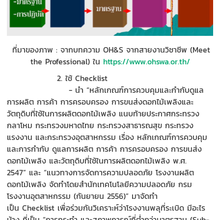
ที่มาของภาพ
:
จาก
บทความ
OH&S
จากสายงานวิชาชีพ (
Meet
the Professional)
ใน
https://www.ohswa.or.th/
2.
ใช
้
Checklist
-
นำ
“
หลักเกณฑ์การควบคุมและกำกับดูแล
การผลิต การค้า การครอบครอง การขนส่งดอกไม้เพลิงและ
วัตถุดิบที่ใช้ในการผลิตดอกไม้เพลิง
แนบท้ายประกาศกระทรวง
กลาโหม กระทรวงมหาดไทย กระทรวงสาธารณสุข กระทรวง
แรงงาน และกระทรวงอุตสาหกรรม เรื่อง หลักเกณฑ์การควบคุม
และการกำกับ ดูแลการผลิต การค้า การครอบครอง การขนส่ง
ดอกไม้เพลิง และวัตถุดิบที่ใช้ในการผลิตดอกไม้เพลิง พ.ศ.
2547
”
และ
“
แนว
ทางการจัดการความปลอดภัย โรงงานผลิต
ดอกไม้เพลิง จัดทำโดยสำนักเทคโนโลยีความปลอดภัย กรม
โรงงานอุตสาหกรรม (กันยายน 2556)
”
มาจัดทำ
เป็น
Checklist
เพื่อ
ร่วมกัน
วิเคราะห์ว่า
โรงงานพลุที่ระเบิด มีอะไร
บ้าง ที่เป็น
“การกระทำ และสภาพการณ์ที่ต่ำกว่ามาตรฐาน (
Sub-