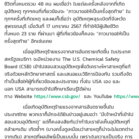
ชีวิต
ทั้งหมด
รวม
48
คน
ผมเชื่อว่า ในแต่ละครั้งหลังจากที่เกิด
อุบัติเหตุ ทุกๆคนที่เกี่ยวข้องจะ
“
ภาวนาขอให้เป็นครั้งสุดท้าย
”
ใน
ทุกๆครั้งที่เกิดเหตุ
และผมก็เชื่อว่า อุบัติเหตุพลุระเบิด
ที่จังหวัด
สุพรรณบุรี
เมื่อวันที่
17
มกราคม
2567
ที่
ทำให้มีผู้เสียชีวิต
ทั้งหมด
23
ราย ที่ผ่านมา ผู้ที่เกี่ยวข้องก็คงจะ
“
ภาวนาขอให้เป็น
ครั้งสุดท้าย
”
อีกเช่นเคย
เมื่อ
อุบัติเหตุ
ร้ายแรงจากสารอันตราย
เกิด
ขึ้น
ใน
ประเทศ
สหรัฐอเมริกา จะมีหน่วยงาน
The U.S. Chemical Safety
Board (CSB)
เข้า
ไปสอบสวน
อุบัติเหตุเพื่อวิเคราะห์หา
สาเหตุที่แท้
จริง
ด้วยหลักวิทยาศาสตร์
และเสนอแนะวิธีการป้องกัน
รวมถึงจัด
ทำเป็นสื่อให้ผู้ที่เกี่ยวข้องและประชาชน
ทั้งใน
USA
เอง
และ
นอก
USA
สามารถเข้าไปศึกษาเรียนรู้ได้ผ่าน
ทาง
Website
https://www.csb.gov/
และ
YouTube
https://w
เมื่อเกิดอุบัติเหตุร้ายแรง
จากสารอันตรายขึ้น
ใน
ประเทศไทย
พวก
เราก็มักจะได้
ยินข่าวอยู่เสมอว่า
“
มีเจ้าหน้าที่
เข้าไป
สอบสวนอุบัติเหตุ
”
แต่
ก็
คงสงสัย
กัน
ว่า
ทำไม
เรายัง
เห็น
อุบัติเหตุที่
คล้ายๆเดิม เกิดซ้ำๆ
(บางครั้งดูเหมือนว่าสาเหตุ
ก็
น่าจะ
ไม่
แตกต่าง
จากเดิม
)
สาเหตุที่
ผลลัพธ์เป็นแบบนั้น
เพราะ
ในความเป็นจริง
การ