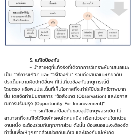
5
.
แก้ไขป้องกัน
-
นำสาเหตุที่แท้จริง
ที่ได้จากการวิเคราะห์มาเสนอแนะ
เป็น
“
วิธีการแก้ไข
”
และ
“
วิธีป้องกัน
”
รวมถึง
เสนอแนะเกี่ยวกับ
ประเด็นความผิดปกติอื่นๆ ที่ไม่เกี่ยวข้องกับเหตุการณ์นี้
โดยตรง
หรือ
พบ
ประเด็นที่เห็นโอกาสที่จะทำให้มีประสิทธิภาพมาก
ขึ้น
โดยจัดทำเป
็นรายการ
“
ข้อสังเกต
(Observation)
และโอกาส
ในการปรับปรุง
(Opportunity For Improvement)”
-
การแก้ไขและป้องกัน
ของอุบัติเหตุพลุระเบิด ไม่
สามารถที่จะแก้ไขได้
โดย
ใครคนใด
คนหนึ่ง หรือหน่วยงานใด
หน่วย
งานหนึ่ง จะต้องร่วมกันทุกภาคส่วน ดังนั้น ข้อเสนอแนะ
จะต้องจัด
ทำขึ้น
เพื่อให้ทุกภาคส่วนช่วยกันแก้ไข และป้องกันไม่ให้เกิด