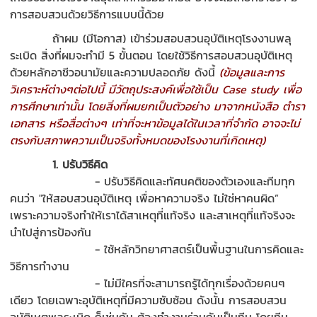
การสอบสวนด้วยวิธีการแบบนี้
ด้วย
ถ้า
ผม
(
มีโอกาส
)
เข้าร่วมสอบสวน
อุบัติเหตุโรงงานพลุ
ระเบิด
สิ่งที่
ผม
จะทำมี
5
ขั้นตอน
โดยใช้
วิธีการสอบสวนอุบัติ
เ
หตุ
ด้วยหลักอาชีวอนามัยและความปลอดภัย
ด
ังนี้
(
ข้อมูลและ
การ
วิเคราะห์ต่างๆต่อไปนี้
มีวัตถุประสงค์
เพื่อ
ใช้
เป็น
Case study
เพื่อ
การศึกษาเท่านั้น โดยสิ่งที่ผมยกเป็นตัวอย่าง มาจากหนังสือ ตำรา
เอกสาร หรือสื่อต่างๆ เท่าที่
จะ
หาข้อมูลได้
ในเวลาที่จำกัด
อาจจะไม่
ตรงกับสภาพ
ความ
เป็นจริง
ทั้งหมด
ของโรงงานที่เกิดเหตุ
)
1.
ปรับวิธีคิด
-
ปรับวิธีคิด
และทัศนคติ
ของ
ตัวเองและทีมทุ
ก
คน
ว่า
"
ให้
ส
อบ
สวนอุบัติเหตุ
เพื่อหา
ความจริง ไม่ใช่หาคนผิด”
เพราะ
ความจริงทำให้เราได้สาเหตุที่แท้จริง และ
สาเหตุ
ที่แท้จริงจะ
นำไปสู่การป้องกัน
-
ใช้หลักวิทยาศาสตร์เป็นพื้นฐานในการคิดและ
วิธีการทำงาน
-
ไม่มีใครที่จะสามารถรู้ได้ทุกเรื่องด้วยคนๆ
เดียว โดยเฉพาะอุบัติเหตุที่มีความซับซ้อน ดังนั้น การสอบสวน