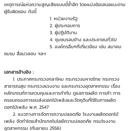
เหตุการณ์แห่งความสูญเสียแบบนี้
ซ้ำ
อีก
โดยแบ่ง
ข้อเสนอแนะ
ตาม
ผู้รับผิดชอบ ดังนี้
1.
หน่วยงานรัฐ
2.
ผู้ประกอบการ
3.
ผู้ปฏิบัติงาน
4.
ชุมชนรอบข้าง และประชาชนทั่วไป
5
.
องค์กรอื่นๆที่เกี่ยวข้อง เช่น สมาคม
ชมรม สื่อมวลชน ฯลฯ
เอกสารอ้างอิง
:
1. ประกาศ
กระทรวงกลาโหม
กระทรวงมหาดไทย
กระทรวง
สาธารณสุข
กระทรวงแรงงาน และกระทรวงอุตสาหกรรม
เรื่อง
หลักเกณฑ์การควบคุมและการกำกับ ดูแลการผลิต การค้า การ
ครอบครองการขนส่งดอกไม้เพลิงและวัตถุดิบที่ใช้ในการผลิต
ดอกไม้เพลิง
พ.ศ.
2547
2.
แนวทางการจัดการความปลอดภัย โรงงานผลิตดอกไม้
เพลิง จัดทำโดยสำนักเทคโนโลยีความปลอดภัย กรมโรงงาน
อุตสาหกรรม (กันยายน
2556)