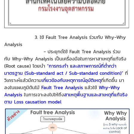
3.
ใช้
Fault
T
ree
A
nalysis
ร่วมกับ
Why
-W
hy
Analysis
-
ประยุกต์
ใช้
Fault Tree Analysis
ร่วม
กับ
Why-Why Analysis
เป็นเครื่องมือในการหาสาเหตุที่แท้จริง
(
Root cause)
โดยนำ
“
การกระทำ และสภาพการณ์ที่ต่ำกว่า
มาตรฐาน
(Sub-standard act / Sub-standard condition)
”
ที่
วิเคราะห์แล้วมีความ
เกี่ยวข้องกับเหตุการณ์อุบัติเหตุ
ที่เกิดขึ้น
มา
ลงในแผนภูมิต้นไม้
Fault
Tree Analysis
แล้วใช้
Why-Why
Analysis
ในการเจาะลงไปให้ถึง
สาเหตุพื้นฐานและสาเหตุที่แท้จริง
ตาม
Loss causation model