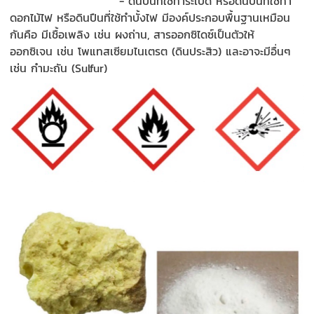
-
ดินปืน
ที่ใช้ทำระเบิด หรือดินปืนที่ใช้ทำ
ดอกไ
ม้
ไฟ หรือ
ดินปืนที่ใช้ทำบั้งไฟ มีองค์ประกอบพื้นฐาน
เหมือน
กัน
คือ มีเชื้อเพลิง
เช่น ผงถ่าน
,
สาร
ออกซิไดซ์
เป็นตัวให้
ออกซิเจน
เช่น
โพแทสเซียมไนเตรต
(
ดินประสิว
)
และ
อาจะ
มีอื่นๆ
เช่น ก
มะถัน (
Sulfur)