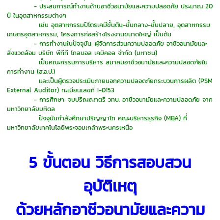
- ประสบการณ์ทำงานด้านอาชีวอนามัยและความปลอดภัย ประมาณ 20
ปี ในอุตสาหกรรมต่างๆ
เช่น อุตสาหกรรมปิโตรเคมีขั้นต้น-ขั้นกลาง-ขั้นปลาย, อุตสาหกรรม
เกษตรอุตสาหกรรม, โครงการก่อสร้างโรงงานขนาดใหญ่ เป็นต้น
- การทำงานในปัจจุบัน: ผู้จัดการส่วนความปลอดภัย อาชีวอนามัยและ
สิ่งแวดล้อม บริษัท พีทีที โกลบอล เคมิคอล จำกัด (มหาชน)
เป็นคณะกรรมการบริหาร สมาคมอาชีวอนามัยและความปลอดภัยใน
การทำงาน (ส.อ.ป.)
และเป็นผู้ตรวจประเมินภายนอกความปลอดภัยกระบวนการผลิต (PSM
External Auditor) ทะเบียนเลขที่ I-0153
- การศึกษา: จบปริญญาตรี วทบ. อาชีวอนามัยและความปลอดภัย จาก
มหาวิทยาลัยมหิดล
ปัจจุบันกำลังศึกษาปริญญาโท คณะบริหารธุรกิจ (MBA) ที่
มหาวิทยาลัยเทคโนโลยีพระจอมเกล้าพระนครเหนือ
5 ขั้นตอน วิธีการสอบสวน
อุบัติ
เ
หตุ
ด้วยหลักอาชีวอนามัยและความ