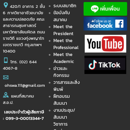
ระบบสมาชิก
420/1 อาคาร 2 ชั้น
ข้อบังคับ
6 ภาควิชาอาชีวอนามัย
และความปลอดภัย คณะ
สมาคม
สาธารณสุขศาสตร์
Meet the
มหาวิทยาลัยมหิดล ถนน
President
ราชวิถี แขวงทุ่งพญาไท
Meet the
เขตราชเทวี กรุงเทพฯ
Professional
10400
Meet the
Academic
โทร.
(02) 644
ข่าวและ
4067-8
กิจกรรม
วารสารและสิ่ง
ohswa.111@gmail.com
พิมพ์
ฝึกอบรม
แผนที่สมาคม
ส.อ.ป.
สัมมนา
งานประชุม/
เลขประจำตัวผู้เสียภาษี
สัมมนา
: 099-3-00013344-7
วิชาการ